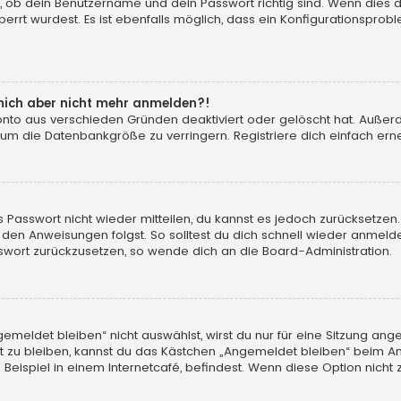
, ob dein Benutzername und dein Passwort richtig sind. Wenn dies d
errt wurdest. Es ist ebenfalls möglich, dass ein Konfigurationsprobl
n mich aber nicht mehr anmelden?!
konto aus verschieden Gründen deaktiviert oder gelöscht hat. Auße
 um die Datenbankgröße zu verringern. Registriere dich einfach erne
tes Passwort nicht wieder mitteilen, du kannst es jedoch zurücksetz
 den Anweisungen folgst. So solltest du dich schnell wieder anmeld
asswort zurückzusetzen, so wende dich an die Board-Administration.
eldet bleiben“ nicht auswählst, wirst du nur für eine Sitzung ang
 zu bleiben, kannst du das Kästchen „Angemeldet bleiben“ beim An
eispiel in einem Internetcafé, befindest. Wenn diese Option nicht 