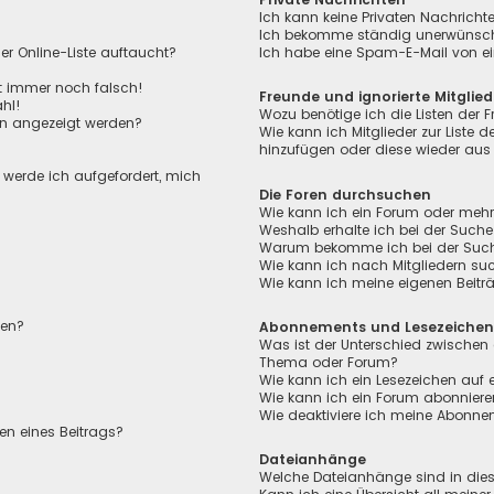
Ich kann keine Privaten Nachricht
Ich bekomme ständig unerwünscht
r Online-Liste auftaucht?
Ich habe eine Spam-E-Mail von ei
ht immer noch falsch!
Freunde und ignorierte Mitglied
hl!
Wozu benötige ich die Listen der F
en angezeigt werden?
Wie kann ich Mitglieder zur Liste de
hinzufügen oder diese wieder aus 
, werde ich aufgefordert, mich
Die Foren durchsuchen
Wie kann ich ein Forum oder meh
Weshalb erhalte ich bei der Suche
Warum bekomme ich bei der Suche 
Wie kann ich nach Mitgliedern su
Wie kann ich meine eigenen Beit
len?
Abonnements und Lesezeiche
Was ist der Unterschied zwischen
Thema oder Forum?
Wie kann ich ein Lesezeichen auf
Wie kann ich ein Forum abonnier
Wie deaktiviere ich meine Abonn
en eines Beitrags?
Dateianhänge
Welche Dateianhänge sind in die