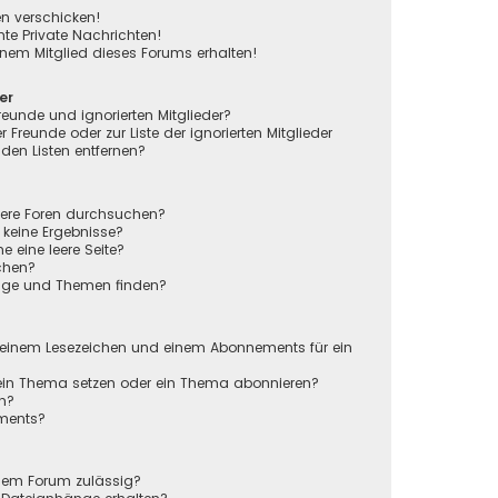
en verschicken!
e Private Nachrichten!
nem Mitglied dieses Forums erhalten!
er
reunde und ignorierten Mitglieder?
r Freunde oder zur Liste der ignorierten Mitglieder
den Listen entfernen?
rere Foren durchsuchen?
 keine Ergebnisse?
eine leere Seite?
chen?
räge und Themen finden?
n
 einem Lesezeichen und einem Abonnements für ein
 ein Thema setzen oder ein Thema abonnieren?
en?
ements?
sem Forum zulässig?