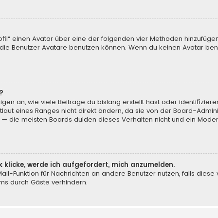
ofil“ einen Avatar über eine der folgenden vier Methoden hinzufüge
ie Benutzer Avatare benutzen können. Wenn du keinen Avatar benut
?
en an, wie viele Beiträge du bislang erstellt hast oder identifizi
aut eines Ranges nicht direkt ändern, da sie von der Board-Adminis
 — die meisten Boards dulden dieses Verhalten nicht und ein Moder
k klicke, werde ich aufgefordert, mich anzumelden.
-Mail-Funktion für Nachrichten an andere Benutzer nutzen, falls dies
ms durch Gäste verhindern.