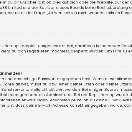
du dir unsicher bist, ob dies auf dich oder die Website, auf der du d
hpBB Limited und der Besitzer dieses Boards keine Rechtsberatung an
chen, die unter der Frage „An wen soll ich mich wenden, falls es Be
gistrierung komplett ausgeschaltet hat, damit sich keine neuen Ben
dem du dich registrieren möchtest, gesperrt wurden. Um Hilfe zu er
t anmelden!
men und das richtige Passwort eingegeben hast. Wenn diese stimme
13 Jahre alt bist, musst du bzw. einer deiner Eltern oder deiner Erz
in Benutzerkonto vielleicht aktiviert werden. Bei einigen Boards müs
t erledigen oder ein Administrator. Bei der Registrierung wurde dir m
 enthaltenen Anweisungen. Ansonsten prüfe, ob du deine E-Mail-Adr
her bist, dass deine E-Mail-Adresse korrekt eingegeben wurde, dann