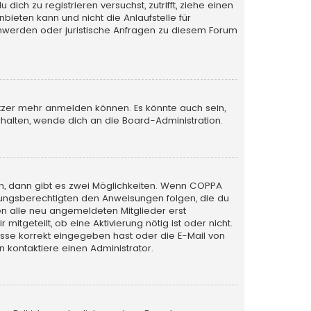
ich zu registrieren versuchst, zutrifft, ziehe einen
bieten kann und nicht die Anlaufstelle für
schwerden oder juristische Anfragen zu diesem Forum
utzer mehr anmelden können. Es könnte auch sein,
halten, wende dich an die Board-Administration.
n, dann gibt es zwei Möglichkeiten. Wenn
COPPA
iehungsberechtigten den Anweisungen folgen, die du
sen alle neu angemeldeten Mitglieder erst
itgeteilt, ob eine Aktivierung nötig ist oder nicht.
esse korrekt eingegeben hast oder die E-Mail von
 kontaktiere einen Administrator.