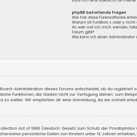
Kann ich eine Übersicht all meine
phpBB betreffende Fragen
Wer hat diese Forensoftware entwi
Warum ist Funktion x oder y nicht
An wen soll ich mich wenden, fall
Forum gibt?
Wie kann ich einen Administrator 
 Board-Administration dieses Forums entscheidet, ob du registriert s
sätzliche Funktionen, die Gästen nicht zur Verfügung stehen: zum Beisp
d so weiter. Wir empfehlen dir eine Anmeldung, da sie schnell erledigt
tection Act of 1998 (deutsch: Gesetz zum Schutz der Privatsphäre vo
licherweise persönliche Daten von Kindern unter 13 Jahren erheben,