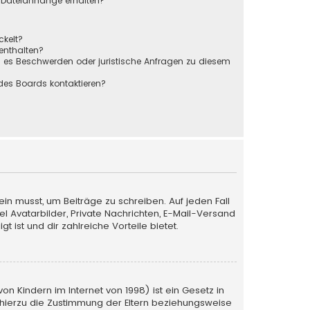
r Dateianhänge erhalten?
ckelt?
 enthalten?
s es Beschwerden oder juristische Anfragen zu diesem
des Boards kontaktieren?
ein musst, um Beiträge zu schreiben. Auf jeden Fall
iel Avatarbilder, Private Nachrichten, E-Mail-Versand
 ist und dir zahlreiche Vorteile bietet.
n Kindern im Internet von 1998) ist ein Gesetz in
 hierzu die Zustimmung der Eltern beziehungsweise