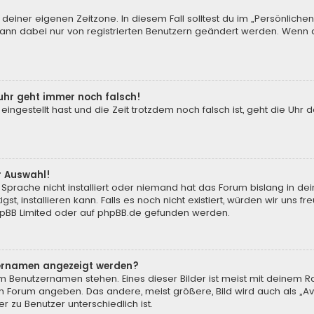
 deiner eigenen Zeitzone. In diesem Fall solltest du im „Persönliche
 kann dabei nur von registrierten Benutzern geändert werden. Wenn du n
enuhr geht immer noch falsch!
 eingestellt hast und die Zeit trotzdem noch falsch ist, geht die Uhr 
.
r Auswahl!
Sprache nicht installiert oder niemand hat das Forum bislang in de
st, installieren kann. Falls es noch nicht existiert, würden wir uns
pBB Limited
oder auf
phpBB.de
gefunden werden.
tzernamen angezeigt werden?
m Benutzernamen stehen. Eines dieser Bilder ist meist mit deinem Ra
m Forum angeben. Das andere, meist größere, Bild wird auch als „Ava
r zu Benutzer unterschiedlich ist.