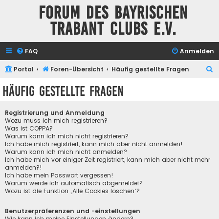
Forum des Bayrischen
Trabant Clubs e.V.
FAQ
Anmelden
S
Portal
Foren-Übersicht
Häufig gestellte Fragen
u
Häufig gestellte Fragen
c
h
Registrierung und Anmeldung
e
Wozu muss ich mich registrieren?
Was ist COPPA?
Warum kann ich mich nicht registrieren?
Ich habe mich registriert, kann mich aber nicht anmelden!
Warum kann ich mich nicht anmelden?
Ich habe mich vor einiger Zeit registriert, kann mich aber nicht mehr
anmelden?!
Ich habe mein Passwort vergessen!
Warum werde ich automatisch abgemeldet?
Wozu ist die Funktion „Alle Cookies löschen“?
Benutzerpräferenzen und -einstellungen
Wie kann ich meine Einstellungen ändern?