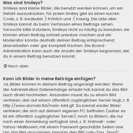
Was sind Smileys?
Smileys sind kleine Bilder, die benutzt werden können, um ein
Gefühl auszudrücken. Für jeden Smiley gibt es einen kurzen
Code, z. B. bedeutet :) fröhlich und :( traurig. Die Liste aller
Smileys kannst du beim Verfassen eines Beitrags sehen.
Versuche bitte trotzdem, Smileys nicht zu häufig zu benutzen, sie
können einen Beitrag schnell unlesbar machen und ein
Moderator könnte deshalb deinen Beitrag entsprechend
überarbeiten oder gar komplett löschen. Die Board-
Administration kann auch die Anzahl der Smileys begrenzen, die
du in einem Beitrag benutzen kannst.
Nach oben
Kann ich Bilder in meine Beiträge einfügen?
Ja, Bilder können in deinem Beitrag angezeigt werden. Wenn
die Administration Dateianhänge erlaubt hat, kannst du das Bild
auch direkt hochladen. Ansonsten musst du zu einem Bild
verlinken, das auf einem öffentlich zugänglichen Server liegt, z. B.
http://www.domain.tld/mein-bild.gif. Du kannst weder Bilder
verlinken, die sich auf deinem eigenen PC befinden (außer es
ist ein öffentlich zugänglicher Server), noch zu Bildern, die nur
nach einer Anmeldung verfügbar sind, z. B. Hotmail- oder
Yahoo-Mailboxen, mit einem Passwort geschützte Seiten usw.
Um das Bild anzuzeigen, benutze den BBCode-Tag „[img]“.