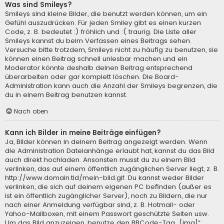
Was sind Smileys?
Smileys sind kleine Bilder, die benutzt werden können, um ein
Gefühl auszudrücken. Für jeden Smiley gibt es einen kurzen
Code, z. B. bedeutet :) fröhlich und :( traurig. Die Liste aller
Smileys kannst du beim Verfassen eines Beitrags sehen.
Versuche bitte trotzdem, Smileys nicht zu häufig zu benutzen, sie
können einen Beitrag schnell unlesbar machen und ein
Moderator könnte deshalb deinen Beitrag entsprechend
überarbeiten oder gar komplett löschen. Die Board-
Administration kann auch die Anzahl der Smileys begrenzen, die
du in einem Beitrag benutzen kannst.
Nach oben
Kann ich Bilder in meine Beiträge einfügen?
Ja, Bilder können in deinem Beitrag angezeigt werden. Wenn
die Administration Dateianhänge erlaubt hat, kannst du das Bild
auch direkt hochladen. Ansonsten musst du zu einem Bild
verlinken, das auf einem öffentlich zugänglichen Server liegt, z. B.
http://www.domain.tld/mein-bild.gif. Du kannst weder Bilder
verlinken, die sich auf deinem eigenen PC befinden (außer es
ist ein öffentlich zugänglicher Server), noch zu Bildern, die nur
nach einer Anmeldung verfügbar sind, z. B. Hotmail- oder
Yahoo-Mailboxen, mit einem Passwort geschützte Seiten usw.
Um das Bild anzuzeigen, benutze den BBCode-Tag „[img]“.