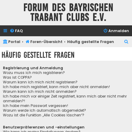
Forum des Bayrischen
Trabant Clubs e.V.
FAQ
Anmelden
S
Portal
Foren-Übersicht
Häufig gestellte Fragen
u
Häufig gestellte Fragen
c
h
Registrierung und Anmeldung
e
Wozu muss ich mich registrieren?
Was ist COPPA?
Warum kann ich mich nicht registrieren?
Ich habe mich registriert, kann mich aber nicht anmelden!
Warum kann ich mich nicht anmelden?
Ich habe mich vor einiger Zeit registriert, kann mich aber nicht mehr
anmelden?!
Ich habe mein Passwort vergessen!
Warum werde ich automatisch abgemeldet?
Wozu ist die Funktion „Alle Cookies löschen“?
Benutzerpräferenzen und -einstellungen
Wie kann ich meine Einstellungen ändern?