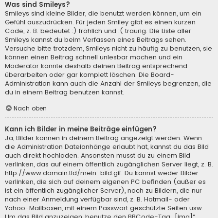
Was sind Smileys?
Smileys sind kleine Bilder, die benutzt werden können, um ein
Gefühl auszudrücken. Für jeden Smiley gibt es einen kurzen
Code, z. B. bedeutet :) fröhlich und :( traurig. Die Liste aller
Smileys kannst du beim Verfassen eines Beitrags sehen.
Versuche bitte trotzdem, Smileys nicht zu häufig zu benutzen, sie
können einen Beitrag schnell unlesbar machen und ein
Moderator könnte deshalb deinen Beitrag entsprechend
überarbeiten oder gar komplett löschen. Die Board-
Administration kann auch die Anzahl der Smileys begrenzen, die
du in einem Beitrag benutzen kannst.
Nach oben
Kann ich Bilder in meine Beiträge einfügen?
Ja, Bilder können in deinem Beitrag angezeigt werden. Wenn
die Administration Dateianhänge erlaubt hat, kannst du das Bild
auch direkt hochladen. Ansonsten musst du zu einem Bild
verlinken, das auf einem öffentlich zugänglichen Server liegt, z. B.
http://www.domain.tld/mein-bild.gif. Du kannst weder Bilder
verlinken, die sich auf deinem eigenen PC befinden (außer es
ist ein öffentlich zugänglicher Server), noch zu Bildern, die nur
nach einer Anmeldung verfügbar sind, z. B. Hotmail- oder
Yahoo-Mailboxen, mit einem Passwort geschützte Seiten usw.
Um das Bild anzuzeigen, benutze den BBCode-Tag „[img]“.