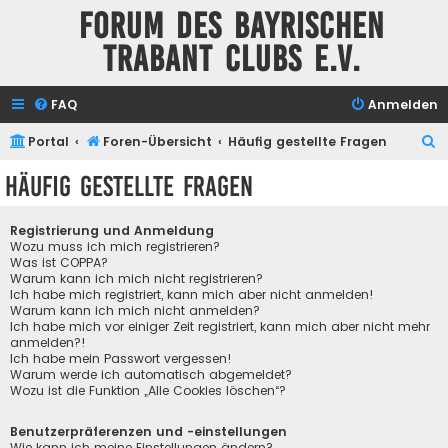
Forum des Bayrischen
Trabant Clubs e.V.
FAQ
Anmelden
S
Portal
Foren-Übersicht
Häufig gestellte Fragen
u
Häufig gestellte Fragen
c
h
Registrierung und Anmeldung
e
Wozu muss ich mich registrieren?
Was ist COPPA?
Warum kann ich mich nicht registrieren?
Ich habe mich registriert, kann mich aber nicht anmelden!
Warum kann ich mich nicht anmelden?
Ich habe mich vor einiger Zeit registriert, kann mich aber nicht mehr
anmelden?!
Ich habe mein Passwort vergessen!
Warum werde ich automatisch abgemeldet?
Wozu ist die Funktion „Alle Cookies löschen“?
Benutzerpräferenzen und -einstellungen
Wie kann ich meine Einstellungen ändern?