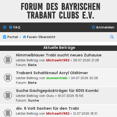
Forum des Bayrischen
Trabant Clubs e.V.
FAQ
Anmelden
S
Portal
Foren-Übersicht
u
Aktuelle Beiträge
c
Himmelblauer Trabi sucht neues Zuhause
h
Letzter Beitrag von
Michaelh1982
»
28.07.2026 21:28
e
Forum:
Biete
Trabant Schaltknauf Acryl Oldtimer
Letzter Beitrag von
duesentrieb
»
24.07.2026 20:28
Forum:
Biete
Suche Dachgepäckträger für 601S Kombi
Letzter Beitrag von
Guru
»
19.07.2026 15:56
Forum:
Suche
div. 6 Volt Sachen für den Trabi
Letzter Beitrag von
Michaelh1982
»
12.07.2026 18:31