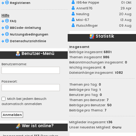
1984er Pappe
01 Okt
Registrieren
Anne1976
29 Apr
Neuling
20 Aug
Hilfe
Misi-67
13 Aug
FAQ
Flutschfinger
09 Aug
BBCode-Anleitung
Nutzungsbedingungen
Statistik
Datenschutzrichtlinie
Insgesamt
Beiträge insgesamt
6801
Benutzer-Menü
Themen insgesamt
986
Bekanntmachungen insgesamt:
0
Benutzername:
Wichtig insgesamt:
6
Dateianhänge insgesamt:
1082
Passwort:
Themen pro Tag:
0
Beiträge pro Tag:
1
Benutzer pro Tag:
0
Mich bei jedem Besuch
Themen pro Benutzer:
7
automatisch anmelden
Beiträge pro Benutzer:
50
Beiträge pro Thema:
7
Mitglieder insgesamt
136
Wer ist online?
Unser neuestes Mitglied:
Guru