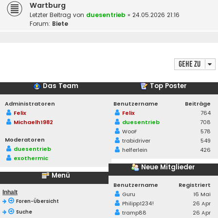
Wartburg
Letzter Beitrag von
duesentrieb
»
24.05.2026 21:16
Forum:
Biete
Gehe zu
Das Team
Top Poster
Administratoren
Benutzername
Beiträge
Felix
Felix
764
Michaelh1982
duesentrieb
708
WooF
578
Moderatoren
trabidriver
549
duesentrieb
helferlein
426
exothermic
Neue Mitglieder
Menü
Benutzername
Registriert
Inhalt
Guru
16 Mai
Foren-Übersicht
Philipp1234!
26 Apr
Suche
tramp88
26 Apr