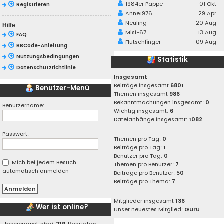
1984er Pappe
01 Okt
Registrieren
Anne1976
29 Apr
Neuling
20 Aug
Hilfe
Misi-67
13 Aug
FAQ
Flutschfinger
09 Aug
BBCode-Anleitung
Nutzungsbedingungen
Statistik
Datenschutzrichtlinie
Insgesamt
Beiträge insgesamt
6801
Benutzer-Menü
Themen insgesamt
986
Bekanntmachungen insgesamt:
0
Benutzername:
Wichtig insgesamt:
6
Dateianhänge insgesamt:
1082
Passwort:
Themen pro Tag:
0
Beiträge pro Tag:
1
Benutzer pro Tag:
0
Mich bei jedem Besuch
Themen pro Benutzer:
7
automatisch anmelden
Beiträge pro Benutzer:
50
Beiträge pro Thema:
7
Mitglieder insgesamt
136
Wer ist online?
Unser neuestes Mitglied:
Guru