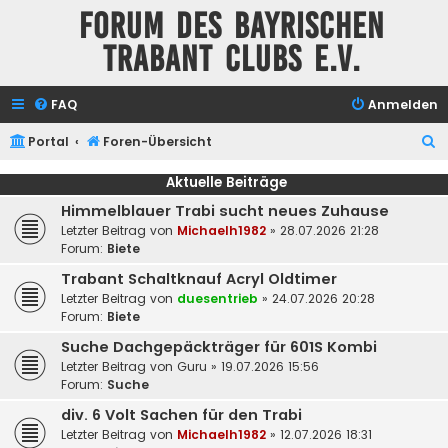
Forum des Bayrischen
Trabant Clubs e.V.
FAQ
Anmelden
S
Portal
Foren-Übersicht
u
Aktuelle Beiträge
c
Himmelblauer Trabi sucht neues Zuhause
h
Letzter Beitrag von
Michaelh1982
»
28.07.2026 21:28
e
Forum:
Biete
Trabant Schaltknauf Acryl Oldtimer
Letzter Beitrag von
duesentrieb
»
24.07.2026 20:28
Forum:
Biete
Suche Dachgepäckträger für 601S Kombi
Letzter Beitrag von
Guru
»
19.07.2026 15:56
Forum:
Suche
div. 6 Volt Sachen für den Trabi
Letzter Beitrag von
Michaelh1982
»
12.07.2026 18:31