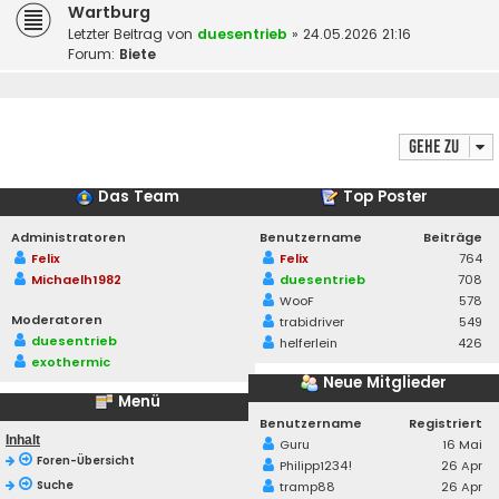
Wartburg
Letzter Beitrag von
duesentrieb
»
24.05.2026 21:16
Forum:
Biete
Gehe zu
Das Team
Top Poster
Administratoren
Benutzername
Beiträge
Felix
Felix
764
Michaelh1982
duesentrieb
708
WooF
578
Moderatoren
trabidriver
549
duesentrieb
helferlein
426
exothermic
Neue Mitglieder
Menü
Benutzername
Registriert
Inhalt
Guru
16 Mai
Foren-Übersicht
Philipp1234!
26 Apr
Suche
tramp88
26 Apr