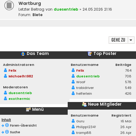
Wartburg
Letzter Beitrag von
duesentrieb
»
24.05.2026 21:16
Forum:
Biete
Gehe zu
Das Team
Top Poster
Administratoren
Benutzername
Beiträge
Felix
Felix
764
Michaelh1982
duesentrieb
708
WooF
578
Moderatoren
trabidriver
549
duesentrieb
helferlein
426
exothermic
Neue Mitglieder
Menü
Benutzername
Registriert
Inhalt
Guru
16 Mai
Foren-Übersicht
Philipp1234!
26 Apr
Suche
tramp88
26 Apr