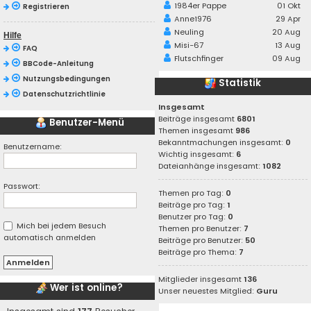
1984er Pappe
01 Okt
Registrieren
Anne1976
29 Apr
Neuling
20 Aug
Hilfe
Misi-67
13 Aug
FAQ
Flutschfinger
09 Aug
BBCode-Anleitung
Nutzungsbedingungen
Statistik
Datenschutzrichtlinie
Insgesamt
Beiträge insgesamt
6801
Benutzer-Menü
Themen insgesamt
986
Bekanntmachungen insgesamt:
0
Benutzername:
Wichtig insgesamt:
6
Dateianhänge insgesamt:
1082
Passwort:
Themen pro Tag:
0
Beiträge pro Tag:
1
Benutzer pro Tag:
0
Mich bei jedem Besuch
Themen pro Benutzer:
7
automatisch anmelden
Beiträge pro Benutzer:
50
Beiträge pro Thema:
7
Mitglieder insgesamt
136
Wer ist online?
Unser neuestes Mitglied:
Guru