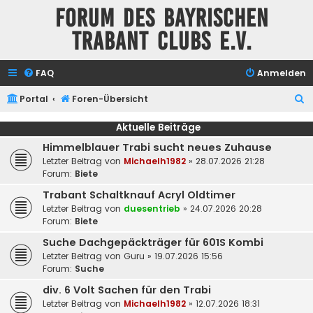
Forum des Bayrischen
Trabant Clubs e.V.
FAQ
Anmelden
S
Portal
Foren-Übersicht
u
Aktuelle Beiträge
c
Himmelblauer Trabi sucht neues Zuhause
h
Letzter Beitrag von
Michaelh1982
»
28.07.2026 21:28
e
Forum:
Biete
Trabant Schaltknauf Acryl Oldtimer
Letzter Beitrag von
duesentrieb
»
24.07.2026 20:28
Forum:
Biete
Suche Dachgepäckträger für 601S Kombi
Letzter Beitrag von
Guru
»
19.07.2026 15:56
Forum:
Suche
div. 6 Volt Sachen für den Trabi
Letzter Beitrag von
Michaelh1982
»
12.07.2026 18:31