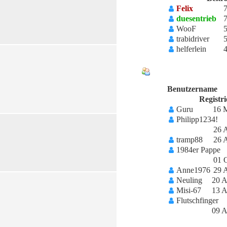
Felix
duesentrieb
WooF
trabidriver
helferlein
NEUE MITGLIED
Benutzername
Registri
Guru
16 
Philipp1234!
26 
tramp88
26 
1984er Pappe
01 
Anne1976
29 
Neuling
20 
Misi-67
13 
Flutschfinger
09 