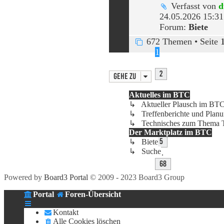
Verfasst von
d
24.05.2026 15:31
Forum:
Biete
672 Themen • Seite
1
2
Gehe zu
Aktuelles im BTC
3
↳ Aktueller Plausch im BT
↳ Treffenberichte und Plan
4
↳ Technisches zum Thema T
Der Marktplatz im BTC
5
↳ Biete
↳ Suche
…
68
Powered by
Board3 Portal
© 2009 - 2023 Board3 Group
Portal
Foren-Übersicht
Kontakt
Alle Cookies löschen