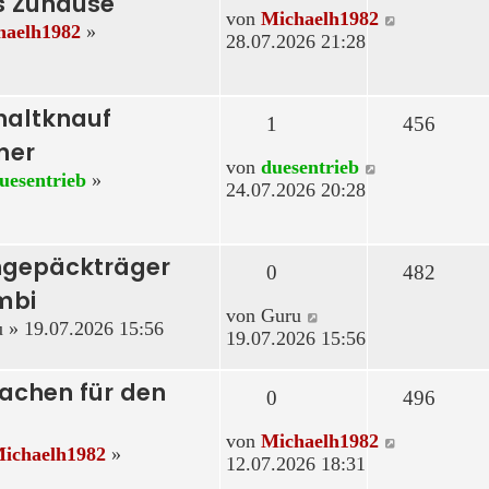
s Zuhause
Neuester
von
Michaelh1982
haelh1982
»
Beitrag
28.07.2026 21:28
haltknauf
1
456
mer
Neuester
von
duesentrieb
uesentrieb
»
Beitrag
24.07.2026 20:28
hgepäckträger
0
482
mbi
Neuester
von
Guru
u
» 19.07.2026 15:56
Beitrag
19.07.2026 15:56
 Sachen für den
0
496
Neuester
von
Michaelh1982
ichaelh1982
»
Beitrag
12.07.2026 18:31