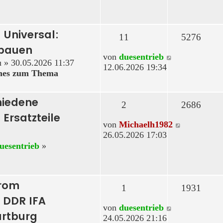
 Universal:
11
5276
bbauen
Neuester
von
duesentrieb
u
» 30.05.2026 11:37
Beitrag
12.06.2026 19:34
ches zum Thema
hiedene
2
2686
 Ersatzteile
Neuester
von
Michaelh1982
Beitrag
26.05.2026 17:03
uesentrieb
»
hrom
1
1931
 DDR IFA
Neuester
von
duesentrieb
rtburg
Beitrag
24.05.2026 21:16