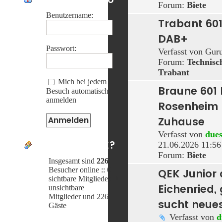
Forum:
Biete
Benutzername:
Trabant 601
DAB+
Passwort:
Verfasst von
Gur
Forum:
Technis
Trabant
Mich bei jedem
Braune 601
Besuch automatisch
anmelden
Rosenheim 
Zuhause
Verfasst von
dues
WER IST ONLINE?
21.06.2026 11:56
Forum:
Biete
Insgesamt sind
226
Besucher online :: 0
QEK Junior
sichtbare Mitglieder, 0
Eichenried,
unsichtbare
Mitglieder und 226
sucht neue
Gäste
Verfasst von
d