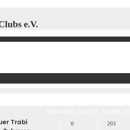
lubs e.V.
E
Antworten
Zugriffe
Letzter Be
er Trabi
0
203