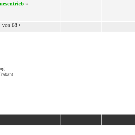
uesentrieb
»
1
von
68
•
C
ung
rabant