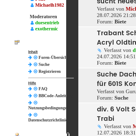
sucht neue
Michaelh1982
Verfasst von
Mic
28.07.2026 21:28
Moderatoren
Forum:
Biete
duesentrieb
exothermic
Trabant Sc
Acryl Oldti
MENÜ
Verfasst von
d
Inhalt
24.07.2026 14:51
Foren-Übersicht
Forum:
Biete
Suche
Registrieren
Suche Dac
für 601S Ko
Hilfe
FAQ
Verfasst von
Gur
BBCode-Anleitung
Forum:
Suche
div. 6 Volt
Nutzungsbedingungen
Trabi
Datenschutzrichtlinie
Verfasst von
M
12.07.2026 18:31
BENUTZER-MENÜ