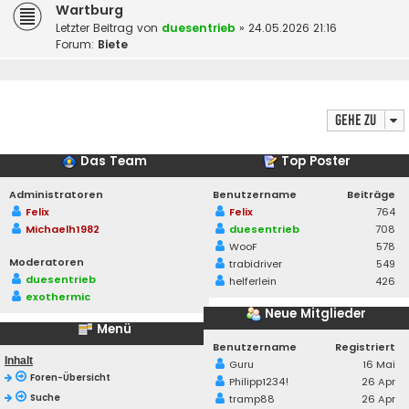
Wartburg
Letzter Beitrag von
duesentrieb
»
24.05.2026 21:16
Forum:
Biete
Gehe zu
Das Team
Top Poster
Administratoren
Benutzername
Beiträge
Felix
Felix
764
Michaelh1982
duesentrieb
708
WooF
578
Moderatoren
trabidriver
549
duesentrieb
helferlein
426
exothermic
Neue Mitglieder
Menü
Benutzername
Registriert
Inhalt
Guru
16 Mai
Foren-Übersicht
Philipp1234!
26 Apr
Suche
tramp88
26 Apr