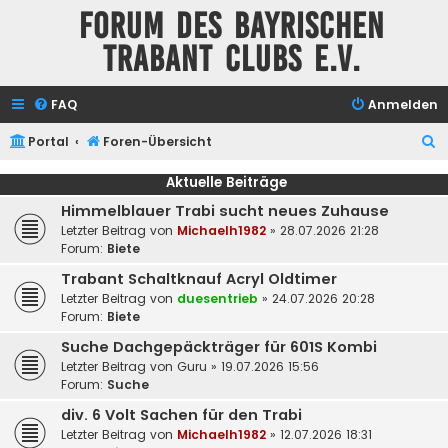
Forum des Bayrischen
Trabant Clubs e.V.
FAQ
Anmelden
S
Portal
Foren-Übersicht
u
Aktuelle Beiträge
c
Himmelblauer Trabi sucht neues Zuhause
h
Letzter Beitrag von
Michaelh1982
»
28.07.2026 21:28
e
Forum:
Biete
Trabant Schaltknauf Acryl Oldtimer
Letzter Beitrag von
duesentrieb
»
24.07.2026 20:28
Forum:
Biete
Suche Dachgepäckträger für 601S Kombi
Letzter Beitrag von
Guru
»
19.07.2026 15:56
Forum:
Suche
div. 6 Volt Sachen für den Trabi
Letzter Beitrag von
Michaelh1982
»
12.07.2026 18:31