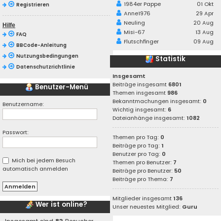
1984er Pappe
01 Okt
Registrieren
Anne1976
29 Apr
Neuling
20 Aug
Hilfe
Misi-67
13 Aug
FAQ
Flutschfinger
09 Aug
BBCode-Anleitung
Nutzungsbedingungen
Statistik
Datenschutzrichtlinie
Insgesamt
Beiträge insgesamt
6801
Benutzer-Menü
Themen insgesamt
986
Bekanntmachungen insgesamt:
0
Benutzername:
Wichtig insgesamt:
6
Dateianhänge insgesamt:
1082
Passwort:
Themen pro Tag:
0
Beiträge pro Tag:
1
Benutzer pro Tag:
0
Mich bei jedem Besuch
Themen pro Benutzer:
7
automatisch anmelden
Beiträge pro Benutzer:
50
Beiträge pro Thema:
7
Mitglieder insgesamt
136
Wer ist online?
Unser neuestes Mitglied:
Guru