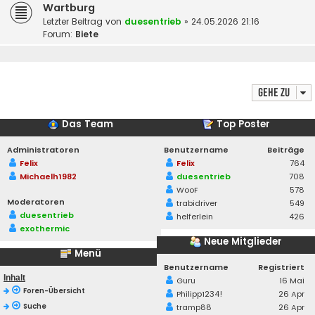
Wartburg
Letzter Beitrag von
duesentrieb
»
24.05.2026 21:16
Forum:
Biete
Gehe zu
Das Team
Top Poster
Administratoren
Benutzername
Beiträge
Felix
Felix
764
Michaelh1982
duesentrieb
708
WooF
578
Moderatoren
trabidriver
549
duesentrieb
helferlein
426
exothermic
Neue Mitglieder
Menü
Benutzername
Registriert
Inhalt
Guru
16 Mai
Foren-Übersicht
Philipp1234!
26 Apr
Suche
tramp88
26 Apr