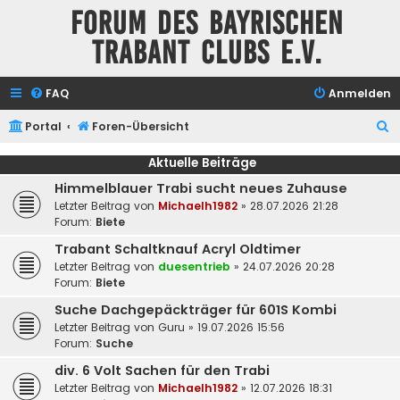
Forum des Bayrischen
Trabant Clubs e.V.
FAQ
Anmelden
S
Portal
Foren-Übersicht
u
Aktuelle Beiträge
c
Himmelblauer Trabi sucht neues Zuhause
h
Letzter Beitrag von
Michaelh1982
»
28.07.2026 21:28
e
Forum:
Biete
Trabant Schaltknauf Acryl Oldtimer
Letzter Beitrag von
duesentrieb
»
24.07.2026 20:28
Forum:
Biete
Suche Dachgepäckträger für 601S Kombi
Letzter Beitrag von
Guru
»
19.07.2026 15:56
Forum:
Suche
div. 6 Volt Sachen für den Trabi
Letzter Beitrag von
Michaelh1982
»
12.07.2026 18:31