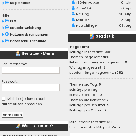
1984er Pappe
01 Okt
Registrieren
Anne1976
29 Apr
Neuling
20 Aug
Hilfe
Misi-67
13 Aug
FAQ
Flutschfinger
09 Aug
BBCode-Anleitung
Nutzungsbedingungen
Statistik
Datenschutzrichtlinie
Insgesamt
Beiträge insgesamt
6801
Benutzer-Menü
Themen insgesamt
986
Bekanntmachungen insgesamt:
0
Benutzername:
Wichtig insgesamt:
6
Dateianhänge insgesamt:
1082
Passwort:
Themen pro Tag:
0
Beiträge pro Tag:
1
Benutzer pro Tag:
0
Mich bei jedem Besuch
Themen pro Benutzer:
7
automatisch anmelden
Beiträge pro Benutzer:
50
Beiträge pro Thema:
7
Mitglieder insgesamt
136
Wer ist online?
Unser neuestes Mitglied:
Guru