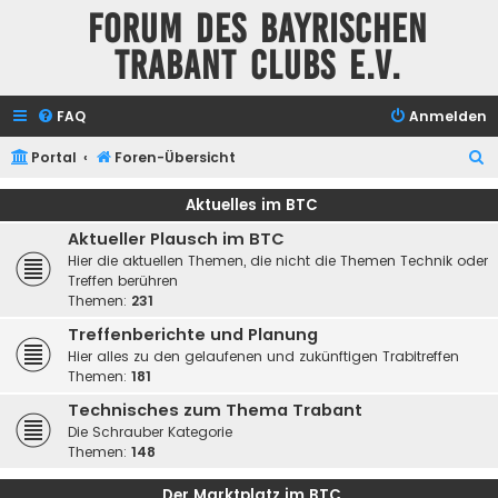
Forum des Bayrischen
Trabant Clubs e.V.
FAQ
Anmelden
S
Portal
Foren-Übersicht
u
Aktuelles im BTC
c
Aktueller Plausch im BTC
h
Hier die aktuellen Themen, die nicht die Themen Technik oder
e
Treffen berühren
Themen:
231
Treffenberichte und Planung
Hier alles zu den gelaufenen und zukünftigen Trabitreffen
Themen:
181
Technisches zum Thema Trabant
Die Schrauber Kategorie
Themen:
148
Der Marktplatz im BTC