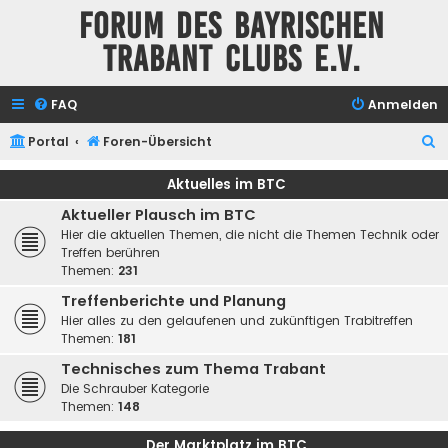
Forum des Bayrischen
Trabant Clubs e.V.
FAQ
Anmelden
S
Portal
Foren-Übersicht
u
Aktuelles im BTC
c
Aktueller Plausch im BTC
h
Hier die aktuellen Themen, die nicht die Themen Technik oder
e
Treffen berühren
Themen:
231
Treffenberichte und Planung
Hier alles zu den gelaufenen und zukünftigen Trabitreffen
Themen:
181
Technisches zum Thema Trabant
Die Schrauber Kategorie
Themen:
148
Der Marktplatz im BTC