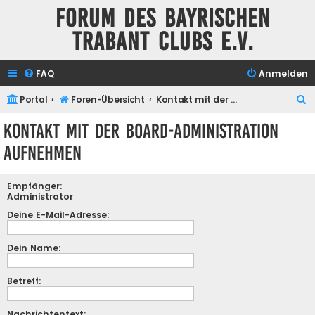
Forum des Bayrischen
Trabant Clubs e.V.
FAQ
Anmelden
S
Portal
Foren-Übersicht
Kontakt mit der Board-Administration aufnehmen
u
Kontakt mit der Board-Administration
c
aufnehmen
h
e
Empfänger:
Administrator
Deine E-Mail-Adresse:
Dein Name:
Betreff:
Nachrichtentext: