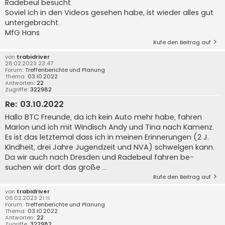
Radebeul besucht.
Soviel ich in den Videos gesehen habe, ist wieder alles gut
untergebracht.
MfG Hans
Rufe den Beitrag auf
von
trabidriver
28.02.2023 23:47
Forum:
Treffenberichte und Planung
Thema:
03.10.2022
Antworten:
22
Zugriffe:
322982
Re: 03.10.2022
Hallo BTC Freunde, da ich kein Auto mehr habe, fahren
Marion und ich mit Windisch Andy und Tina nach Kamenz.
Es ist das letztemal dass ich in meinen Erinnerungen (2 J.
Kindheit, drei Jahre Jugendzeit und NVA) schwelgen kann.
Da wir auch nach Dresden und Radebeul fahren be-
suchen wir dort das große ...
Rufe den Beitrag auf
von
trabidriver
06.02.2023 21:11
Forum:
Treffenberichte und Planung
Thema:
03.10.2022
Antworten:
22
Zugriffe:
322982