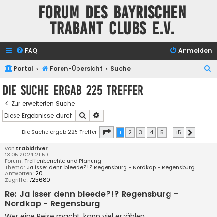
Forum des Bayrischen
Trabant Clubs e.V.
FAQ
Anmelden
S
Portal
Foren-Übersicht
Suche
u
Die Suche ergab 225 Treffer
c
Zur erweiterten Suche
h
Suche
Erweiterte Suche
e
Seite
1
von
15
Die Suche ergab 225 Treffer
1
2
3
4
5
…
15
Nächste
von
trabidriver
13.05.2024 21:59
Forum:
Treffenberichte und Planung
Thema:
Ja isser denn bleede?!? Regensburg - Nordkap - Regensburg
Antworten:
20
Zugriffe:
725680
Re: Ja isser denn bleede?!? Regensburg -
Nordkap - Regensburg
Wer eine Reise macht, kann viel erzählen.