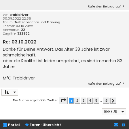
Rufe den Beitrag auf
von
trabidriver
30.09.2022 22:36
Forum:
Treffenberichte und Planung
Thema:
03.10.2022
Antworten:
22
Zugriffe:
322982
Re: 03.10.2022
Danke für Deine Antwort. Das Alter 38 Jahre ist zwar
schmeichelhaft,
aber die Realität ist leider umgekehrt, es sind immerhin 83
Jahre.
MfG Trabidriver
Rufe den Beitrag auf
Seite
1
von
15
Die Suche ergab 225 Treffer
1
2
3
4
5
…
15
Nächste
Gehe zu
Portal
Foren-Übersicht