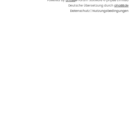
Powered by
phpBB
® Forum Software © phpBB Limited
Deutsche Übersetzung durch
phpBB.de
Datenschutz
|
Nutzungsbedingungen