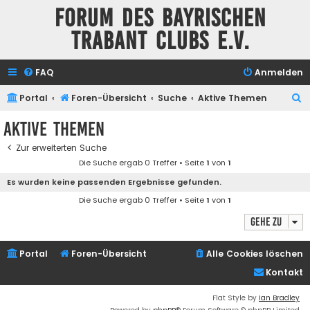
Forum des Bayrischen
Trabant Clubs e.V.
FAQ
Anmelden
S
Portal
Foren-Übersicht
Suche
Aktive Themen
u
Aktive Themen
c
Zur erweiterten Suche
h
Die Suche ergab 0 Treffer • Seite
1
von
1
e
Es wurden keine passenden Ergebnisse gefunden.
Die Suche ergab 0 Treffer • Seite
1
von
1
Gehe zu
Portal
Foren-Übersicht
Alle Cookies löschen
Kontakt
Flat Style by
Ian Bradley