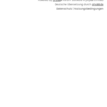
Powered by
phpBB
® Forum Software © phpBB Limited
Deutsche Übersetzung durch
phpBB.de
Datenschutz
|
Nutzungsbedingungen