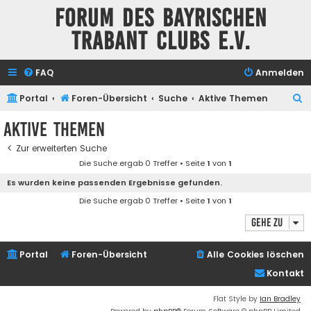
Forum des Bayrischen
Trabant Clubs e.V.
FAQ
Anmelden
S
Portal
Foren-Übersicht
Suche
Aktive Themen
u
Aktive Themen
c
Zur erweiterten Suche
h
Die Suche ergab 0 Treffer • Seite
1
von
1
e
Es wurden keine passenden Ergebnisse gefunden.
Die Suche ergab 0 Treffer • Seite
1
von
1
Gehe zu
Portal
Foren-Übersicht
Alle Cookies löschen
Kontakt
Flat Style by
Ian Bradley