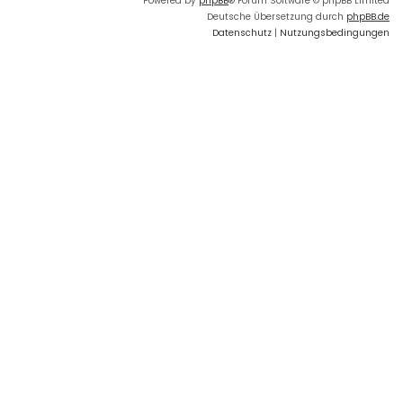
Powered by
phpBB
® Forum Software © phpBB Limited
Deutsche Übersetzung durch
phpBB.de
Datenschutz
|
Nutzungsbedingungen