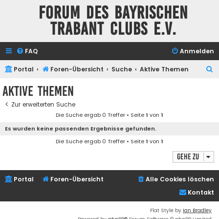
Forum des Bayrischen
Trabant Clubs e.V.
FAQ
Anmelden
S
Portal
Foren-Übersicht
Suche
Aktive Themen
u
Aktive Themen
c
Zur erweiterten Suche
h
Die Suche ergab 0 Treffer • Seite
1
von
1
e
Es wurden keine passenden Ergebnisse gefunden.
Die Suche ergab 0 Treffer • Seite
1
von
1
Gehe zu
Portal
Foren-Übersicht
Alle Cookies löschen
Kontakt
Flat Style by
Ian Bradley