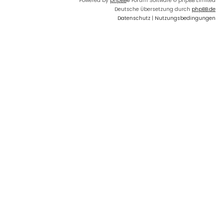
Powered by
phpBB
® Forum Software © phpBB Limited
Deutsche Übersetzung durch
phpBB.de
Datenschutz
|
Nutzungsbedingungen