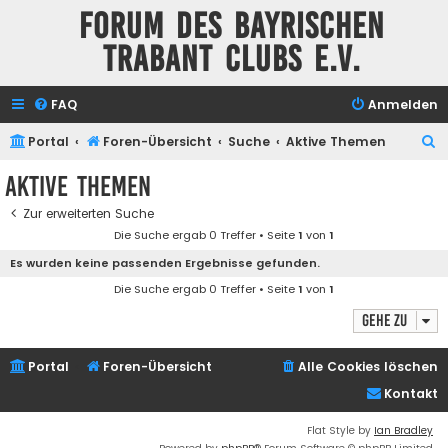
Forum des Bayrischen
Trabant Clubs e.V.
FAQ
Anmelden
S
Portal
Foren-Übersicht
Suche
Aktive Themen
u
Aktive Themen
c
Zur erweiterten Suche
h
Die Suche ergab 0 Treffer • Seite
1
von
1
e
Es wurden keine passenden Ergebnisse gefunden.
Die Suche ergab 0 Treffer • Seite
1
von
1
Gehe zu
Portal
Foren-Übersicht
Alle Cookies löschen
Kontakt
Flat Style by
Ian Bradley