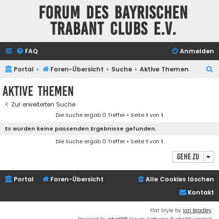
Forum des Bayrischen
Trabant Clubs e.V.
FAQ
Anmelden
S
Portal
Foren-Übersicht
Suche
Aktive Themen
u
Aktive Themen
c
Zur erweiterten Suche
h
Die Suche ergab 0 Treffer • Seite
1
von
1
e
Es wurden keine passenden Ergebnisse gefunden.
Die Suche ergab 0 Treffer • Seite
1
von
1
Gehe zu
Portal
Foren-Übersicht
Alle Cookies löschen
Kontakt
Flat Style by
Ian Bradley