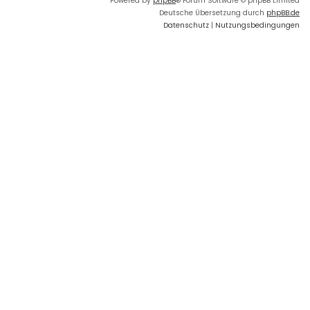
Powered by
phpBB
® Forum Software © phpBB Limited
Deutsche Übersetzung durch
phpBB.de
Datenschutz
|
Nutzungsbedingungen