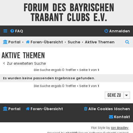
Forum des Bayrischen
Trabant Clubs e.V.
FAQ
Anmelden
S
Portal
Foren-Übersicht
Suche
Aktive Themen
u
Aktive Themen
c
Zur erweiterten Suche
h
Die Suche ergab 0 Treffer • Seite
1
von
1
e
Es wurden keine passenden Ergebnisse gefunden.
Die Suche ergab 0 Treffer • Seite
1
von
1
Gehe zu
Portal
Foren-Übersicht
Alle Cookies löschen
Kontakt
Flat Style by
Ian Bradley