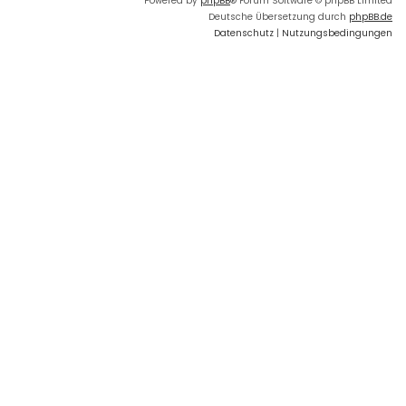
Powered by
phpBB
® Forum Software © phpBB Limited
Deutsche Übersetzung durch
phpBB.de
Datenschutz
|
Nutzungsbedingungen