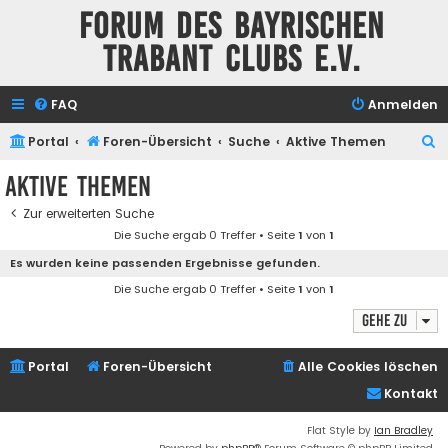
Forum des Bayrischen
Trabant Clubs e.V.
FAQ
Anmelden
S
Portal
Foren-Übersicht
Suche
Aktive Themen
u
Aktive Themen
c
Zur erweiterten Suche
h
Die Suche ergab 0 Treffer • Seite
1
von
1
e
Es wurden keine passenden Ergebnisse gefunden.
Die Suche ergab 0 Treffer • Seite
1
von
1
Gehe zu
Portal
Foren-Übersicht
Alle Cookies löschen
Kontakt
Flat Style by
Ian Bradley