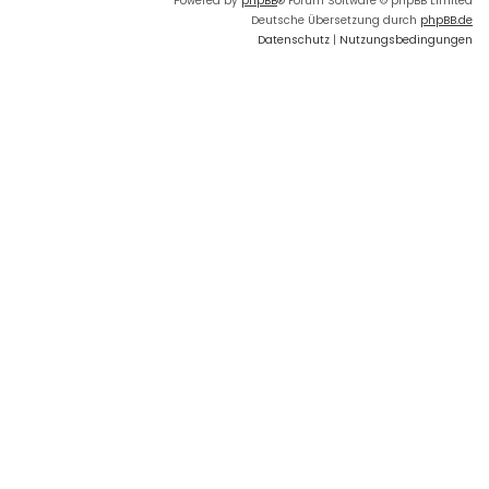
Powered by
phpBB
® Forum Software © phpBB Limited
Deutsche Übersetzung durch
phpBB.de
Datenschutz
|
Nutzungsbedingungen