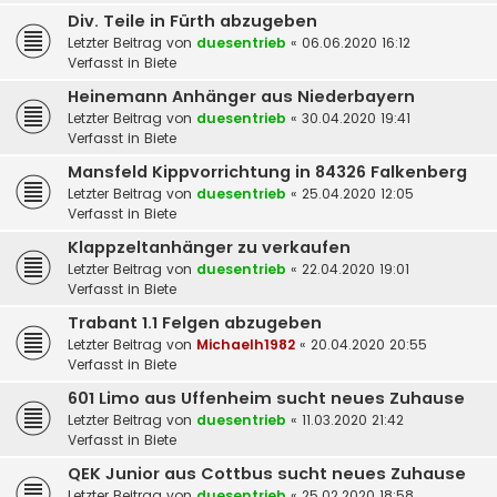
Div. Teile in Fürth abzugeben
Letzter Beitrag von
duesentrieb
«
06.06.2020 16:12
Verfasst in
Biete
Heinemann Anhänger aus Niederbayern
Letzter Beitrag von
duesentrieb
«
30.04.2020 19:41
Verfasst in
Biete
Mansfeld Kippvorrichtung in 84326 Falkenberg
Letzter Beitrag von
duesentrieb
«
25.04.2020 12:05
Verfasst in
Biete
Klappzeltanhänger zu verkaufen
Letzter Beitrag von
duesentrieb
«
22.04.2020 19:01
Verfasst in
Biete
Trabant 1.1 Felgen abzugeben
Letzter Beitrag von
Michaelh1982
«
20.04.2020 20:55
Verfasst in
Biete
601 Limo aus Uffenheim sucht neues Zuhause
Letzter Beitrag von
duesentrieb
«
11.03.2020 21:42
Verfasst in
Biete
QEK Junior aus Cottbus sucht neues Zuhause
Letzter Beitrag von
duesentrieb
«
25.02.2020 18:58