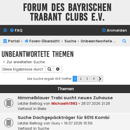
Forum des Bayrischen
Trabant Clubs e.V.
FAQ
Anmelden
S
Portal
Foren-Übersicht
Suche
Unbeantwortete Themen
u
Unbeantwortete Themen
c
Zur erweiterten Suche
h
Suche
Erweiterte Suche
e
Die Suche ergab 164 Treffer
1
2
3
4
Nächste
Themen
Himmelblauer Trabi sucht neues Zuhause
Letzter Beitrag von
Michaelh1982
«
28.07.2026 21:28
Verfasst in
Biete
Suche Dachgepäckträger für 601S Kombi
Letzter Beitrag von
Guru
«
19.07.2026 15:56
Verfasst in
Suche