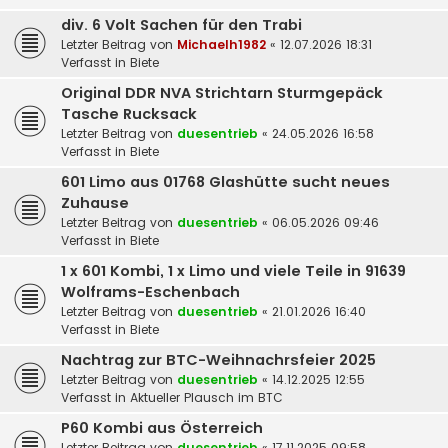
div. 6 Volt Sachen für den Trabi
Letzter Beitrag von
Michaelh1982
«
12.07.2026 18:31
Verfasst in
Biete
Original DDR NVA Strichtarn Sturmgepäck
Tasche Rucksack
Letzter Beitrag von
duesentrieb
«
24.05.2026 16:58
Verfasst in
Biete
601 Limo aus 01768 Glashütte sucht neues
Zuhause
Letzter Beitrag von
duesentrieb
«
06.05.2026 09:46
Verfasst in
Biete
1 x 601 Kombi, 1 x Limo und viele Teile in 91639
Wolframs-Eschenbach
Letzter Beitrag von
duesentrieb
«
21.01.2026 16:40
Verfasst in
Biete
Nachtrag zur BTC-Weihnachrsfeier 2025
Letzter Beitrag von
duesentrieb
«
14.12.2025 12:55
Verfasst in
Aktueller Plausch im BTC
P60 Kombi aus Österreich
Letzter Beitrag von
duesentrieb
«
17.11.2025 09:58