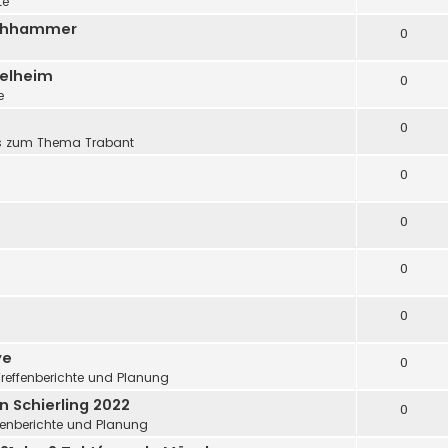
te
uchhammer
0
Kelheim
0
e
0
s zum Thema Trabant
0
0
0
0
ye
0
Treffenberichte und Planung
n Schierling 2022
0
fenberichte und Planung