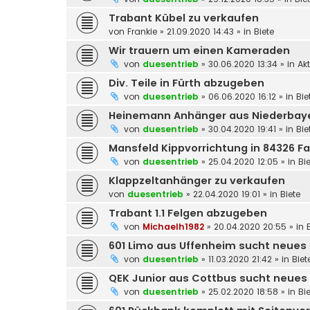
Trabant Kübel zu verkaufen
von
Frankie
»
21.09.2020 14:43
» in
Biete
Wir trauern um einen Kameraden
von
duesentrieb
»
30.06.2020 13:34
» in
Ak
Div. Teile in Fürth abzugeben
von
duesentrieb
»
06.06.2020 16:12
» in
Bie
Heinemann Anhänger aus Niederbay
von
duesentrieb
»
30.04.2020 19:41
» in
Bie
Mansfeld Kippvorrichtung in 84326 F
von
duesentrieb
»
25.04.2020 12:05
» in
Bi
Klappzeltanhänger zu verkaufen
von
duesentrieb
»
22.04.2020 19:01
» in
Biete
Trabant 1.1 Felgen abzugeben
von
Michaelh1982
»
20.04.2020 20:55
» in
601 Limo aus Uffenheim sucht neues
von
duesentrieb
»
11.03.2020 21:42
» in
Biet
QEK Junior aus Cottbus sucht neues
von
duesentrieb
»
25.02.2020 18:58
» in
Bi