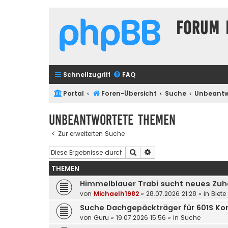
Forum 
Schnellzugriff
FAQ
Portal
Foren-Übersicht
Suche
Unbeantw
Unbeantwortete Themen
Zur erweiterten Suche
Suche
Erweiterte Suche
THEMEN
Himmelblauer Trabi sucht neues Zu
von
Michaelh1982
»
28.07.2026 21:28
» in
Biete
Suche Dachgepäckträger für 601S Ko
von
Guru
»
19.07.2026 15:56
» in
Suche