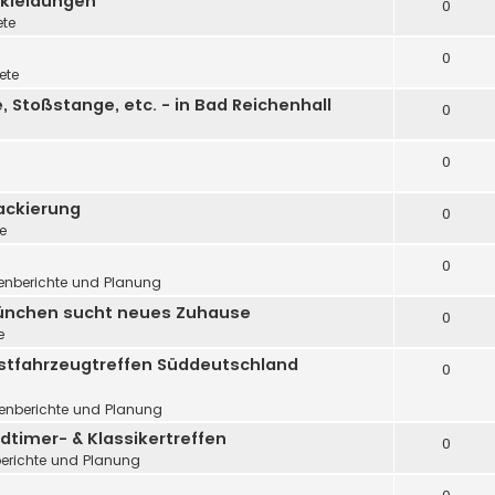
rkleidungen
0
ete
0
ete
 Stoßstange, etc. - in Bad Reichenhall
0
0
ackierung
0
te
0
fenberichte und Planung
 München sucht neues Zuhause
0
e
d Ostfahrzeugtreffen Süddeutschland
0
fenberichte und Planung
ldtimer- & Klassikertreffen
0
berichte und Planung