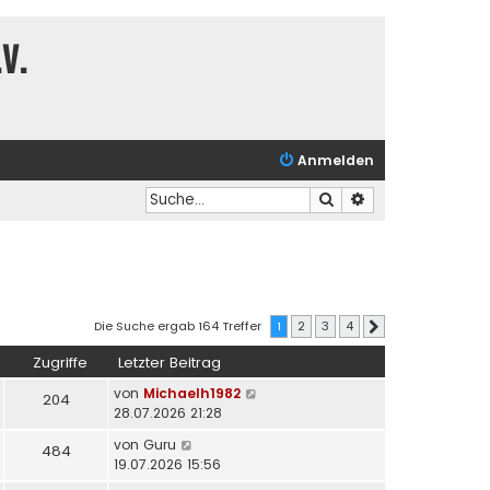
V.
Anmelden
Suche
Erweiterte Suche
Die Suche ergab 164 Treffer
1
2
3
4
Nächste
Zugriffe
Letzter Beitrag
von
Michaelh1982
204
28.07.2026 21:28
von
Guru
484
19.07.2026 15:56