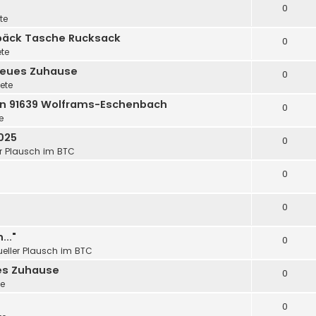
0
te
epäck Tasche Rucksack
0
ete
 neues Zuhause
0
iete
le in 91639 Wolframs-Eschenbach
0
e
025
0
er Plausch im BTC
0
0
..."
0
ueller Plausch im BTC
es Zuhause
0
te
0