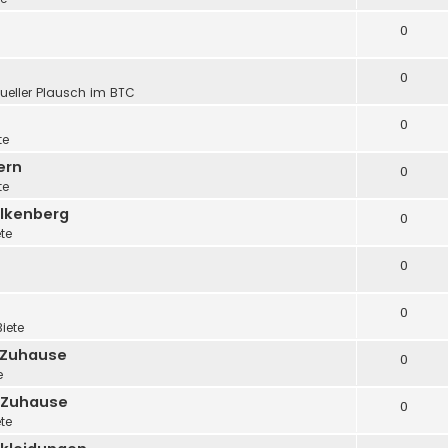
0
0
tueller Plausch im BTC
0
te
ern
0
te
alkenberg
0
ete
0
0
Biete
 Zuhause
0
e
 Zuhause
0
ete