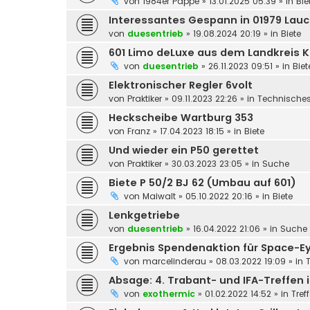
von
1984er Pappe
»
13.01.2025 05:39
» in
Bie
Interessantes Gespann in 01979 La
von
duesentrieb
»
19.08.2024 20:19
» in
Biete
601 Limo deLuxe aus dem Landkreis 
von
duesentrieb
»
26.11.2023 09:51
» in
Biet
Elektronischer Regler 6volt
von
Praktiker
»
09.11.2023 22:26
» in
Technische
Heckscheibe Wartburg 353
von
Franz
»
17.04.2023 18:15
» in
Biete
Und wieder ein P50 gerettet
von
Praktiker
»
30.03.2023 23:05
» in
Suche
Biete P 50/2 BJ 62 (Umbau auf 601)
von
Maiwalt
»
05.10.2022 20:16
» in
Biete
Lenkgetriebe
von
duesentrieb
»
16.04.2022 21:06
» in
Suche
Ergebnis Spendenaktion für Space-E
von
marcelinderau
»
08.03.2022 19:09
» in
Absage: 4. Trabant- und IFA-Treffen i
von
exothermic
»
01.02.2022 14:52
» in
Tref