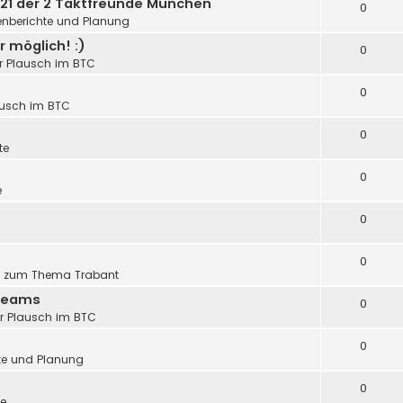
ty 21 der 2 Taktfreunde München
0
fenberichte und Planung
 möglich! :)
0
er Plausch im BTC
0
lausch im BTC
0
te
0
e
0
0
s zum Thema Trabant
 Teams
0
er Plausch im BTC
0
hte und Planung
0
te