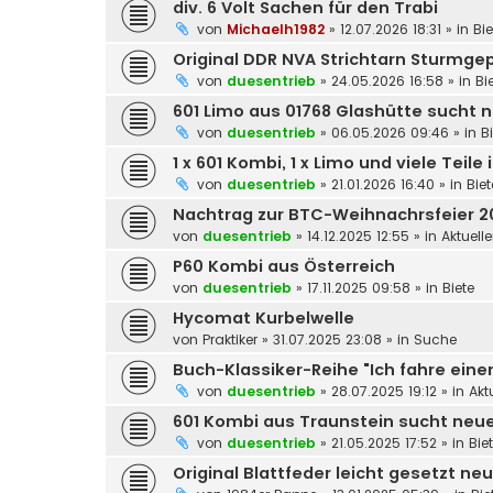
div. 6 Volt Sachen für den Trabi
von
Michaelh1982
»
12.07.2026 18:31
» in
Bie
Original DDR NVA Strichtarn Sturmg
von
duesentrieb
»
24.05.2026 16:58
» in
Bi
601 Limo aus 01768 Glashütte sucht
von
duesentrieb
»
06.05.2026 09:46
» in
B
1 x 601 Kombi, 1 x Limo und viele Tei
von
duesentrieb
»
21.01.2026 16:40
» in
Biet
Nachtrag zur BTC-Weihnachrsfeier 2
von
duesentrieb
»
14.12.2025 12:55
» in
Aktuell
P60 Kombi aus Österreich
von
duesentrieb
»
17.11.2025 09:58
» in
Biete
Hycomat Kurbelwelle
von
Praktiker
»
31.07.2025 23:08
» in
Suche
Buch-Klassiker-Reihe "Ich fahre einen
von
duesentrieb
»
28.07.2025 19:12
» in
Akt
601 Kombi aus Traunstein sucht neu
von
duesentrieb
»
21.05.2025 17:52
» in
Bie
Original Blattfeder leicht gesetzt neu