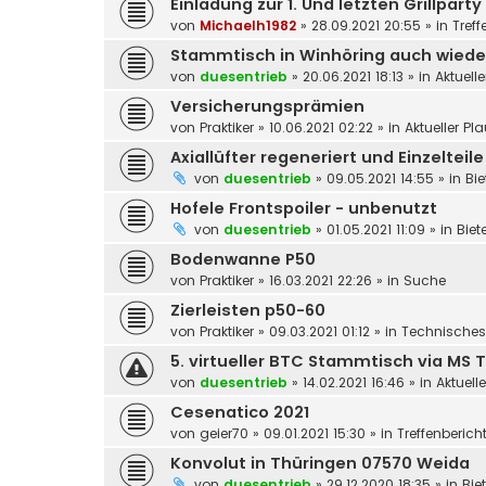
Einladung zur 1. Und letzten Grillpar
von
Michaelh1982
»
28.09.2021 20:55
» in
Tref
Stammtisch in Winhöring auch wieder
von
duesentrieb
»
20.06.2021 18:13
» in
Aktuell
Versicherungsprämien
von
Praktiker
»
10.06.2021 02:22
» in
Aktueller P
Axiallüfter regeneriert und Einzelteile
von
duesentrieb
»
09.05.2021 14:55
» in
Bie
Hofele Frontspoiler - unbenutzt
von
duesentrieb
»
01.05.2021 11:09
» in
Biet
Bodenwanne P50
von
Praktiker
»
16.03.2021 22:26
» in
Suche
Zierleisten p50-60
von
Praktiker
»
09.03.2021 01:12
» in
Technische
5. virtueller BTC Stammtisch via MS
von
duesentrieb
»
14.02.2021 16:46
» in
Aktuell
Cesenatico 2021
von
geier70
»
09.01.2021 15:30
» in
Treffenberic
Konvolut in Thüringen 07570 Weida
von
duesentrieb
»
29.12.2020 18:35
» in
Bie