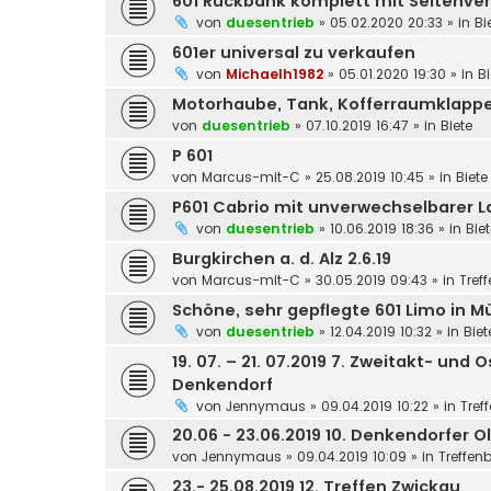
601 Rückbank komplett mit Seitenve
von
duesentrieb
»
05.02.2020 20:33
» in
Bi
601er universal zu verkaufen
von
Michaelh1982
»
05.01.2020 19:30
» in
Bi
Motorhaube, Tank, Kofferraumklappe,
von
duesentrieb
»
07.10.2019 16:47
» in
Biete
P 601
von
Marcus-mit-C
»
25.08.2019 10:45
» in
Biete
P601 Cabrio mit unverwechselbarer L
von
duesentrieb
»
10.06.2019 18:36
» in
Bie
Burgkirchen a. d. Alz 2.6.19
von
Marcus-mit-C
»
30.05.2019 09:43
» in
Tref
Schöne, sehr gepflegte 601 Limo in
von
duesentrieb
»
12.04.2019 10:32
» in
Biet
19. 07. – 21. 07.2019 7. Zweitakt- un
Denkendorf
von
Jennymaus
»
09.04.2019 10:22
» in
Tref
20.06 - 23.06.2019 10. Denkendorfer O
von
Jennymaus
»
09.04.2019 10:09
» in
Treffen
23.- 25.08.2019 12. Treffen Zwickau