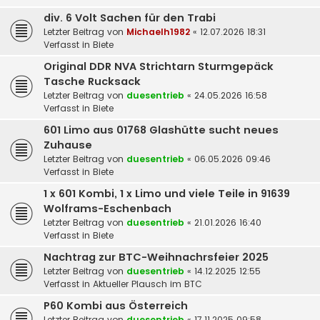
div. 6 Volt Sachen für den Trabi
Letzter Beitrag von
Michaelh1982
«
12.07.2026 18:31
Verfasst in
Biete
Original DDR NVA Strichtarn Sturmgepäck
Tasche Rucksack
Letzter Beitrag von
duesentrieb
«
24.05.2026 16:58
Verfasst in
Biete
601 Limo aus 01768 Glashütte sucht neues
Zuhause
Letzter Beitrag von
duesentrieb
«
06.05.2026 09:46
Verfasst in
Biete
1 x 601 Kombi, 1 x Limo und viele Teile in 91639
Wolframs-Eschenbach
Letzter Beitrag von
duesentrieb
«
21.01.2026 16:40
Verfasst in
Biete
Nachtrag zur BTC-Weihnachrsfeier 2025
Letzter Beitrag von
duesentrieb
«
14.12.2025 12:55
Verfasst in
Aktueller Plausch im BTC
P60 Kombi aus Österreich
Letzter Beitrag von
duesentrieb
«
17.11.2025 09:58