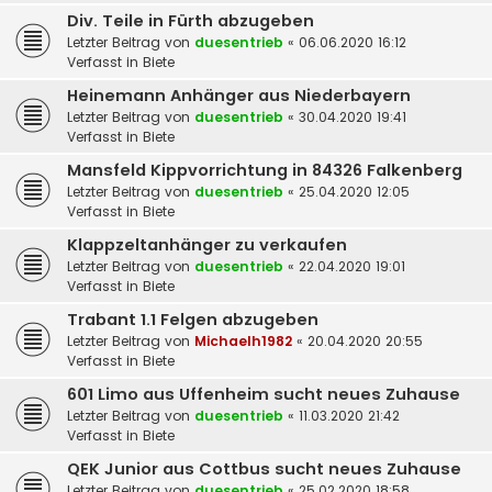
Div. Teile in Fürth abzugeben
Letzter Beitrag von
duesentrieb
«
06.06.2020 16:12
Verfasst in
Biete
Heinemann Anhänger aus Niederbayern
Letzter Beitrag von
duesentrieb
«
30.04.2020 19:41
Verfasst in
Biete
Mansfeld Kippvorrichtung in 84326 Falkenberg
Letzter Beitrag von
duesentrieb
«
25.04.2020 12:05
Verfasst in
Biete
Klappzeltanhänger zu verkaufen
Letzter Beitrag von
duesentrieb
«
22.04.2020 19:01
Verfasst in
Biete
Trabant 1.1 Felgen abzugeben
Letzter Beitrag von
Michaelh1982
«
20.04.2020 20:55
Verfasst in
Biete
601 Limo aus Uffenheim sucht neues Zuhause
Letzter Beitrag von
duesentrieb
«
11.03.2020 21:42
Verfasst in
Biete
QEK Junior aus Cottbus sucht neues Zuhause
Letzter Beitrag von
duesentrieb
«
25.02.2020 18:58