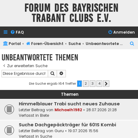
Forum des Bayrischen
Trabant Clubs e.V.
FAQ
Anmelden
S
Portal
Foren-Übersicht
Suche
Unbeantwortete Themen
u
Unbeantwortete Themen
c
Zur erweiterten Suche
h
Suche
Erweiterte Suche
e
Die Suche ergab 164 Treffer
1
2
3
4
Nächste
Themen
Himmelblauer Trabi sucht neues Zuhause
Letzter Beitrag von
Michaelh1982
«
28.07.2026 21:28
Verfasst in
Biete
Suche Dachgepäckträger für 601S Kombi
Letzter Beitrag von
Guru
«
19.07.2026 15:56
Verfasst in
Suche