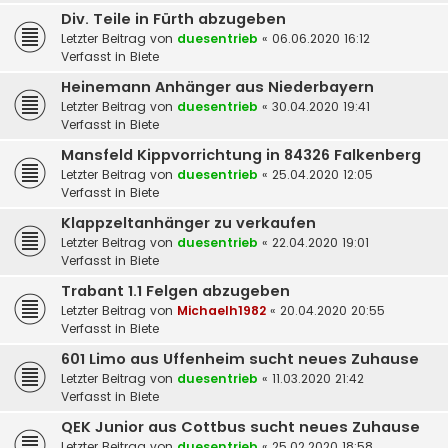
Div. Teile in Fürth abzugeben
Letzter Beitrag von
duesentrieb
«
06.06.2020 16:12
Verfasst in
Biete
Heinemann Anhänger aus Niederbayern
Letzter Beitrag von
duesentrieb
«
30.04.2020 19:41
Verfasst in
Biete
Mansfeld Kippvorrichtung in 84326 Falkenberg
Letzter Beitrag von
duesentrieb
«
25.04.2020 12:05
Verfasst in
Biete
Klappzeltanhänger zu verkaufen
Letzter Beitrag von
duesentrieb
«
22.04.2020 19:01
Verfasst in
Biete
Trabant 1.1 Felgen abzugeben
Letzter Beitrag von
Michaelh1982
«
20.04.2020 20:55
Verfasst in
Biete
601 Limo aus Uffenheim sucht neues Zuhause
Letzter Beitrag von
duesentrieb
«
11.03.2020 21:42
Verfasst in
Biete
QEK Junior aus Cottbus sucht neues Zuhause
Letzter Beitrag von
duesentrieb
«
25.02.2020 18:58