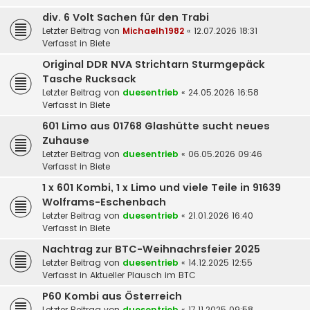
div. 6 Volt Sachen für den Trabi
Letzter Beitrag von
Michaelh1982
«
12.07.2026 18:31
Verfasst in
Biete
Original DDR NVA Strichtarn Sturmgepäck
Tasche Rucksack
Letzter Beitrag von
duesentrieb
«
24.05.2026 16:58
Verfasst in
Biete
601 Limo aus 01768 Glashütte sucht neues
Zuhause
Letzter Beitrag von
duesentrieb
«
06.05.2026 09:46
Verfasst in
Biete
1 x 601 Kombi, 1 x Limo und viele Teile in 91639
Wolframs-Eschenbach
Letzter Beitrag von
duesentrieb
«
21.01.2026 16:40
Verfasst in
Biete
Nachtrag zur BTC-Weihnachrsfeier 2025
Letzter Beitrag von
duesentrieb
«
14.12.2025 12:55
Verfasst in
Aktueller Plausch im BTC
P60 Kombi aus Österreich
Letzter Beitrag von
duesentrieb
«
17.11.2025 09:58