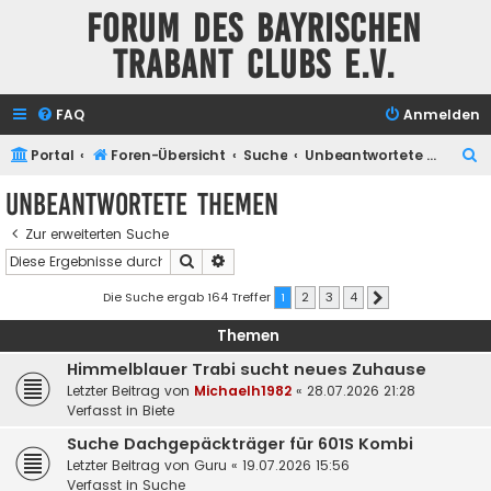
Forum des Bayrischen
Trabant Clubs e.V.
FAQ
Anmelden
S
Portal
Foren-Übersicht
Suche
Unbeantwortete Themen
u
Unbeantwortete Themen
c
Zur erweiterten Suche
h
Suche
Erweiterte Suche
e
Die Suche ergab 164 Treffer
1
2
3
4
Nächste
Themen
Himmelblauer Trabi sucht neues Zuhause
Letzter Beitrag von
Michaelh1982
«
28.07.2026 21:28
Verfasst in
Biete
Suche Dachgepäckträger für 601S Kombi
Letzter Beitrag von
Guru
«
19.07.2026 15:56
Verfasst in
Suche