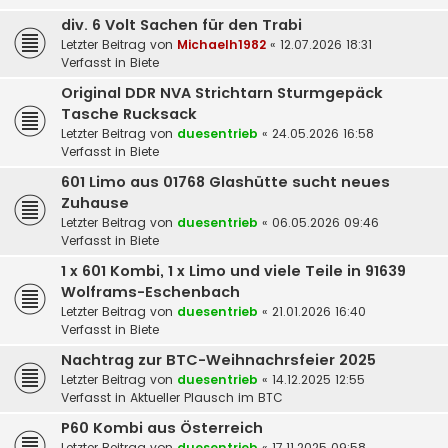
div. 6 Volt Sachen für den Trabi
Letzter Beitrag von
Michaelh1982
«
12.07.2026 18:31
Verfasst in
Biete
Original DDR NVA Strichtarn Sturmgepäck
Tasche Rucksack
Letzter Beitrag von
duesentrieb
«
24.05.2026 16:58
Verfasst in
Biete
601 Limo aus 01768 Glashütte sucht neues
Zuhause
Letzter Beitrag von
duesentrieb
«
06.05.2026 09:46
Verfasst in
Biete
1 x 601 Kombi, 1 x Limo und viele Teile in 91639
Wolframs-Eschenbach
Letzter Beitrag von
duesentrieb
«
21.01.2026 16:40
Verfasst in
Biete
Nachtrag zur BTC-Weihnachrsfeier 2025
Letzter Beitrag von
duesentrieb
«
14.12.2025 12:55
Verfasst in
Aktueller Plausch im BTC
P60 Kombi aus Österreich
Letzter Beitrag von
duesentrieb
«
17.11.2025 09:58