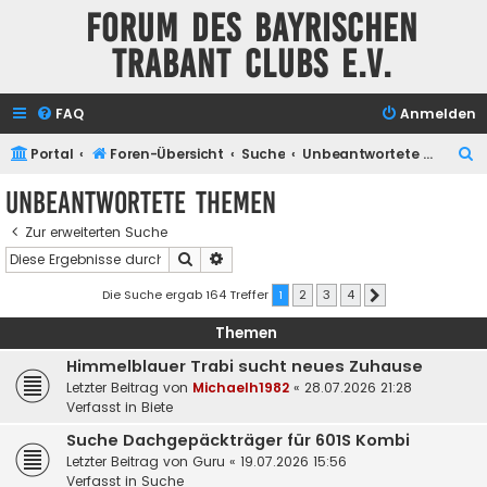
Forum des Bayrischen
Trabant Clubs e.V.
FAQ
Anmelden
S
Portal
Foren-Übersicht
Suche
Unbeantwortete Themen
u
Unbeantwortete Themen
c
Zur erweiterten Suche
h
Suche
Erweiterte Suche
e
Die Suche ergab 164 Treffer
1
2
3
4
Nächste
Themen
Himmelblauer Trabi sucht neues Zuhause
Letzter Beitrag von
Michaelh1982
«
28.07.2026 21:28
Verfasst in
Biete
Suche Dachgepäckträger für 601S Kombi
Letzter Beitrag von
Guru
«
19.07.2026 15:56
Verfasst in
Suche