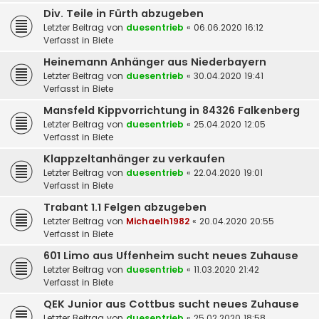
Div. Teile in Fürth abzugeben
Letzter Beitrag von
duesentrieb
«
06.06.2020 16:12
Verfasst in
Biete
Heinemann Anhänger aus Niederbayern
Letzter Beitrag von
duesentrieb
«
30.04.2020 19:41
Verfasst in
Biete
Mansfeld Kippvorrichtung in 84326 Falkenberg
Letzter Beitrag von
duesentrieb
«
25.04.2020 12:05
Verfasst in
Biete
Klappzeltanhänger zu verkaufen
Letzter Beitrag von
duesentrieb
«
22.04.2020 19:01
Verfasst in
Biete
Trabant 1.1 Felgen abzugeben
Letzter Beitrag von
Michaelh1982
«
20.04.2020 20:55
Verfasst in
Biete
601 Limo aus Uffenheim sucht neues Zuhause
Letzter Beitrag von
duesentrieb
«
11.03.2020 21:42
Verfasst in
Biete
QEK Junior aus Cottbus sucht neues Zuhause
Letzter Beitrag von
duesentrieb
«
25.02.2020 18:58