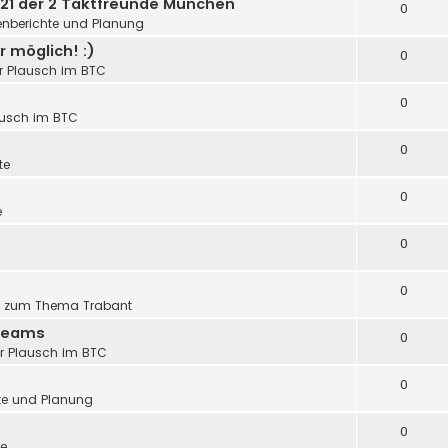
ty 21 der 2 Taktfreunde München
0
fenberichte und Planung
 möglich! :)
0
er Plausch im BTC
0
lausch im BTC
0
te
0
e
0
0
s zum Thema Trabant
 Teams
0
er Plausch im BTC
0
hte und Planung
0
te