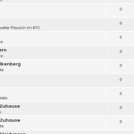
0
0
tueller Plausch im BTC
0
te
ern
0
te
alkenberg
0
ete
0
0
Biete
 Zuhause
0
e
 Zuhause
0
ete