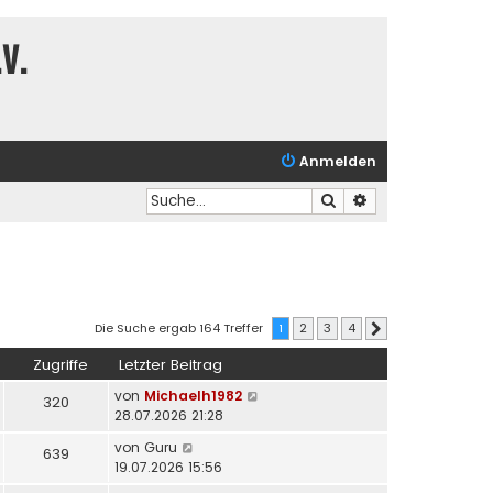
V.
Anmelden
Suche
Erweiterte Suche
Die Suche ergab 164 Treffer
1
2
3
4
Nächste
Zugriffe
Letzter Beitrag
von
Michaelh1982
320
28.07.2026 21:28
von
Guru
639
19.07.2026 15:56