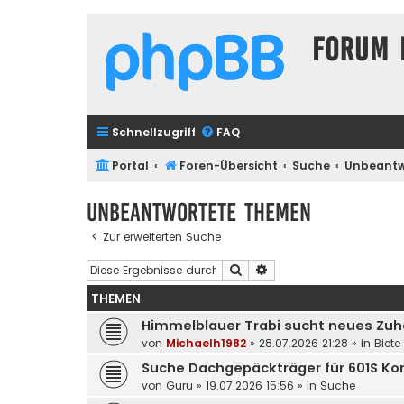
Forum 
Schnellzugriff
FAQ
Portal
Foren-Übersicht
Suche
Unbeantw
Unbeantwortete Themen
Zur erweiterten Suche
Suche
Erweiterte Suche
THEMEN
Himmelblauer Trabi sucht neues Zu
von
Michaelh1982
»
28.07.2026 21:28
» in
Biete
Suche Dachgepäckträger für 601S Ko
von
Guru
»
19.07.2026 15:56
» in
Suche