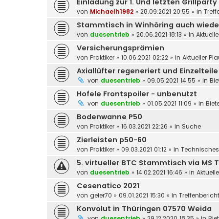
Einladung zur 1. Und letzten Grillpar
von
Michaelh1982
»
28.09.2021 20:55
» in
Tref
Stammtisch in Winhöring auch wieder
von
duesentrieb
»
20.06.2021 18:13
» in
Aktuell
Versicherungsprämien
von
Praktiker
»
10.06.2021 02:22
» in
Aktueller P
Axiallüfter regeneriert und Einzelteile
von
duesentrieb
»
09.05.2021 14:55
» in
Bie
Hofele Frontspoiler - unbenutzt
von
duesentrieb
»
01.05.2021 11:09
» in
Biet
Bodenwanne P50
von
Praktiker
»
16.03.2021 22:26
» in
Suche
Zierleisten p50-60
von
Praktiker
»
09.03.2021 01:12
» in
Technische
5. virtueller BTC Stammtisch via MS
von
duesentrieb
»
14.02.2021 16:46
» in
Aktuell
Cesenatico 2021
von
geier70
»
09.01.2021 15:30
» in
Treffenberic
Konvolut in Thüringen 07570 Weida
von
duesentrieb
»
29.12.2020 18:35
» in
Bie