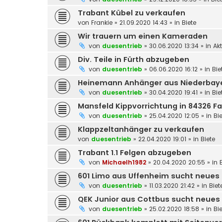
Trabant Kübel zu verkaufen
von
Frankie
»
21.09.2020 14:43
» in
Biete
Wir trauern um einen Kameraden
von
duesentrieb
»
30.06.2020 13:34
» in
Ak
Div. Teile in Fürth abzugeben
von
duesentrieb
»
06.06.2020 16:12
» in
Bie
Heinemann Anhänger aus Niederbay
von
duesentrieb
»
30.04.2020 19:41
» in
Bie
Mansfeld Kippvorrichtung in 84326 F
von
duesentrieb
»
25.04.2020 12:05
» in
Bi
Klappzeltanhänger zu verkaufen
von
duesentrieb
»
22.04.2020 19:01
» in
Biete
Trabant 1.1 Felgen abzugeben
von
Michaelh1982
»
20.04.2020 20:55
» in
601 Limo aus Uffenheim sucht neues
von
duesentrieb
»
11.03.2020 21:42
» in
Biet
QEK Junior aus Cottbus sucht neues
von
duesentrieb
»
25.02.2020 18:58
» in
Bi