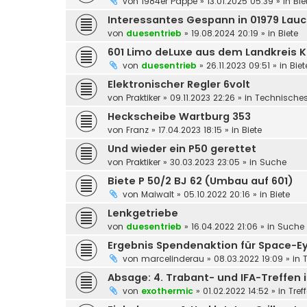
von
1984er Pappe
»
13.01.2025 05:39
» in
Bie
Interessantes Gespann in 01979 La
von
duesentrieb
»
19.08.2024 20:19
» in
Biete
601 Limo deLuxe aus dem Landkreis 
von
duesentrieb
»
26.11.2023 09:51
» in
Biet
Elektronischer Regler 6volt
von
Praktiker
»
09.11.2023 22:26
» in
Technische
Heckscheibe Wartburg 353
von
Franz
»
17.04.2023 18:15
» in
Biete
Und wieder ein P50 gerettet
von
Praktiker
»
30.03.2023 23:05
» in
Suche
Biete P 50/2 BJ 62 (Umbau auf 601)
von
Maiwalt
»
05.10.2022 20:16
» in
Biete
Lenkgetriebe
von
duesentrieb
»
16.04.2022 21:06
» in
Suche
Ergebnis Spendenaktion für Space-E
von
marcelinderau
»
08.03.2022 19:09
» in
Absage: 4. Trabant- und IFA-Treffen i
von
exothermic
»
01.02.2022 14:52
» in
Tref