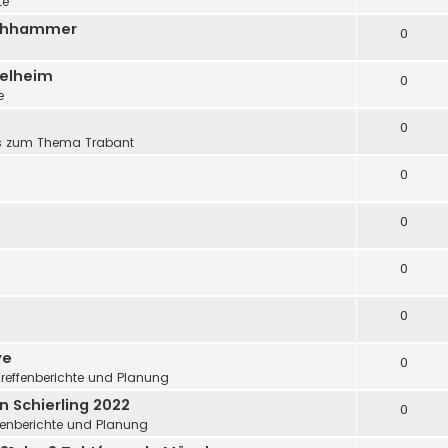
te
uchhammer
0
Kelheim
0
e
0
s zum Thema Trabant
0
0
0
0
ye
0
Treffenberichte und Planung
n Schierling 2022
0
fenberichte und Planung