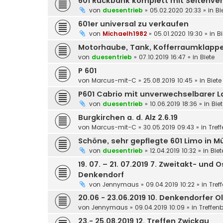
601 Rückbank komplett mit Seitenve
von
duesentrieb
»
05.02.2020 20:33
» in
Bi
601er universal zu verkaufen
von
Michaelh1982
»
05.01.2020 19:30
» in
Bi
Motorhaube, Tank, Kofferraumklappe,
von
duesentrieb
»
07.10.2019 16:47
» in
Biete
P 601
von
Marcus-mit-C
»
25.08.2019 10:45
» in
Biete
P601 Cabrio mit unverwechselbarer L
von
duesentrieb
»
10.06.2019 18:36
» in
Bie
Burgkirchen a. d. Alz 2.6.19
von
Marcus-mit-C
»
30.05.2019 09:43
» in
Tref
Schöne, sehr gepflegte 601 Limo in
von
duesentrieb
»
12.04.2019 10:32
» in
Biet
19. 07. – 21. 07.2019 7. Zweitakt- un
Denkendorf
von
Jennymaus
»
09.04.2019 10:22
» in
Tref
20.06 - 23.06.2019 10. Denkendorfer O
von
Jennymaus
»
09.04.2019 10:09
» in
Treffen
23.- 25.08.2019 12. Treffen Zwickau