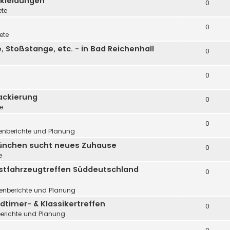
rkleidungen
0
ete
0
ete
 Stoßstange, etc. - in Bad Reichenhall
0
0
ackierung
0
te
0
fenberichte und Planung
 München sucht neues Zuhause
0
e
d Ostfahrzeugtreffen Süddeutschland
0
fenberichte und Planung
ldtimer- & Klassikertreffen
0
berichte und Planung