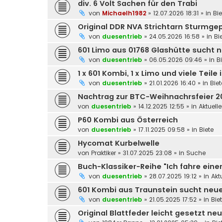
div. 6 Volt Sachen für den Trabi
von
Michaelh1982
»
12.07.2026 18:31
» in
Bie
Original DDR NVA Strichtarn Sturmg
von
duesentrieb
»
24.05.2026 16:58
» in
Bi
601 Limo aus 01768 Glashütte sucht
von
duesentrieb
»
06.05.2026 09:46
» in
B
1 x 601 Kombi, 1 x Limo und viele Tei
von
duesentrieb
»
21.01.2026 16:40
» in
Biet
Nachtrag zur BTC-Weihnachrsfeier 2
von
duesentrieb
»
14.12.2025 12:55
» in
Aktuell
P60 Kombi aus Österreich
von
duesentrieb
»
17.11.2025 09:58
» in
Biete
Hycomat Kurbelwelle
von
Praktiker
»
31.07.2025 23:08
» in
Suche
Buch-Klassiker-Reihe "Ich fahre einen
von
duesentrieb
»
28.07.2025 19:12
» in
Akt
601 Kombi aus Traunstein sucht neu
von
duesentrieb
»
21.05.2025 17:52
» in
Bie
Original Blattfeder leicht gesetzt neu