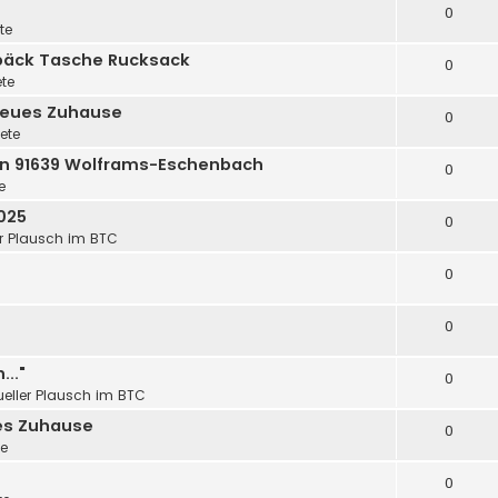
0
te
epäck Tasche Rucksack
0
ete
 neues Zuhause
0
iete
le in 91639 Wolframs-Eschenbach
0
e
025
0
er Plausch im BTC
0
0
..."
0
ueller Plausch im BTC
es Zuhause
0
te
0