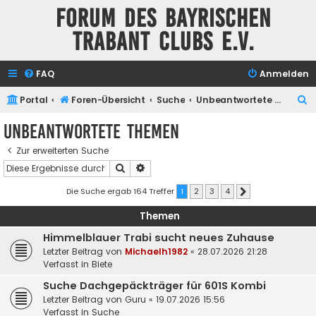
Forum des Bayrischen
Trabant Clubs e.V.
FAQ
Anmelden
S
Portal
Foren-Übersicht
Suche
Unbeantwortete Themen
u
Unbeantwortete Themen
c
Zur erweiterten Suche
h
Suche
Erweiterte Suche
e
Die Suche ergab 164 Treffer
1
2
3
4
Nächste
Themen
Himmelblauer Trabi sucht neues Zuhause
Letzter Beitrag von
Michaelh1982
«
28.07.2026 21:28
Verfasst in
Biete
Suche Dachgepäckträger für 601S Kombi
Letzter Beitrag von
Guru
«
19.07.2026 15:56
Verfasst in
Suche