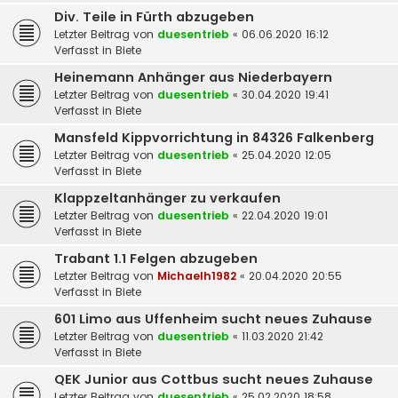
Div. Teile in Fürth abzugeben
Letzter Beitrag von
duesentrieb
«
06.06.2020 16:12
Verfasst in
Biete
Heinemann Anhänger aus Niederbayern
Letzter Beitrag von
duesentrieb
«
30.04.2020 19:41
Verfasst in
Biete
Mansfeld Kippvorrichtung in 84326 Falkenberg
Letzter Beitrag von
duesentrieb
«
25.04.2020 12:05
Verfasst in
Biete
Klappzeltanhänger zu verkaufen
Letzter Beitrag von
duesentrieb
«
22.04.2020 19:01
Verfasst in
Biete
Trabant 1.1 Felgen abzugeben
Letzter Beitrag von
Michaelh1982
«
20.04.2020 20:55
Verfasst in
Biete
601 Limo aus Uffenheim sucht neues Zuhause
Letzter Beitrag von
duesentrieb
«
11.03.2020 21:42
Verfasst in
Biete
QEK Junior aus Cottbus sucht neues Zuhause
Letzter Beitrag von
duesentrieb
«
25.02.2020 18:58