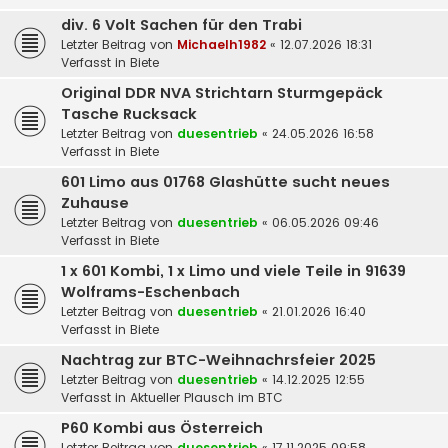
div. 6 Volt Sachen für den Trabi
Letzter Beitrag von
Michaelh1982
«
12.07.2026 18:31
Verfasst in
Biete
Original DDR NVA Strichtarn Sturmgepäck
Tasche Rucksack
Letzter Beitrag von
duesentrieb
«
24.05.2026 16:58
Verfasst in
Biete
601 Limo aus 01768 Glashütte sucht neues
Zuhause
Letzter Beitrag von
duesentrieb
«
06.05.2026 09:46
Verfasst in
Biete
1 x 601 Kombi, 1 x Limo und viele Teile in 91639
Wolframs-Eschenbach
Letzter Beitrag von
duesentrieb
«
21.01.2026 16:40
Verfasst in
Biete
Nachtrag zur BTC-Weihnachrsfeier 2025
Letzter Beitrag von
duesentrieb
«
14.12.2025 12:55
Verfasst in
Aktueller Plausch im BTC
P60 Kombi aus Österreich
Letzter Beitrag von
duesentrieb
«
17.11.2025 09:58