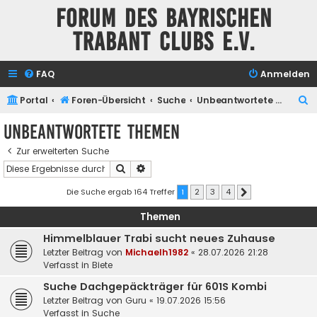
Forum des Bayrischen
Trabant Clubs e.V.
FAQ
Anmelden
S
Portal
Foren-Übersicht
Suche
Unbeantwortete Themen
u
Unbeantwortete Themen
c
Zur erweiterten Suche
h
Suche
Erweiterte Suche
e
Die Suche ergab 164 Treffer
1
2
3
4
Nächste
Themen
Himmelblauer Trabi sucht neues Zuhause
Letzter Beitrag von
Michaelh1982
«
28.07.2026 21:28
Verfasst in
Biete
Suche Dachgepäckträger für 601S Kombi
Letzter Beitrag von
Guru
«
19.07.2026 15:56
Verfasst in
Suche