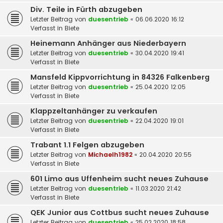
Div. Teile in Fürth abzugeben
Letzter Beitrag von
duesentrieb
«
06.06.2020 16:12
Verfasst in
Biete
Heinemann Anhänger aus Niederbayern
Letzter Beitrag von
duesentrieb
«
30.04.2020 19:41
Verfasst in
Biete
Mansfeld Kippvorrichtung in 84326 Falkenberg
Letzter Beitrag von
duesentrieb
«
25.04.2020 12:05
Verfasst in
Biete
Klappzeltanhänger zu verkaufen
Letzter Beitrag von
duesentrieb
«
22.04.2020 19:01
Verfasst in
Biete
Trabant 1.1 Felgen abzugeben
Letzter Beitrag von
Michaelh1982
«
20.04.2020 20:55
Verfasst in
Biete
601 Limo aus Uffenheim sucht neues Zuhause
Letzter Beitrag von
duesentrieb
«
11.03.2020 21:42
Verfasst in
Biete
QEK Junior aus Cottbus sucht neues Zuhause
Letzter Beitrag von
duesentrieb
«
25.02.2020 18:58