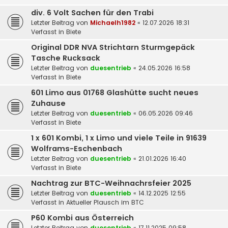
div. 6 Volt Sachen für den Trabi
Letzter Beitrag von
Michaelh1982
«
12.07.2026 18:31
Verfasst in
Biete
Original DDR NVA Strichtarn Sturmgepäck
Tasche Rucksack
Letzter Beitrag von
duesentrieb
«
24.05.2026 16:58
Verfasst in
Biete
601 Limo aus 01768 Glashütte sucht neues
Zuhause
Letzter Beitrag von
duesentrieb
«
06.05.2026 09:46
Verfasst in
Biete
1 x 601 Kombi, 1 x Limo und viele Teile in 91639
Wolframs-Eschenbach
Letzter Beitrag von
duesentrieb
«
21.01.2026 16:40
Verfasst in
Biete
Nachtrag zur BTC-Weihnachrsfeier 2025
Letzter Beitrag von
duesentrieb
«
14.12.2025 12:55
Verfasst in
Aktueller Plausch im BTC
P60 Kombi aus Österreich
Letzter Beitrag von
duesentrieb
«
17.11.2025 09:58