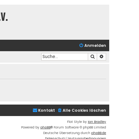
V.
Anmelden
Suche
Erweiterte Suche
Kontakt
Alle Cookies löschen
Flat Style by
Ian Bradley
Powered by
phpBB
® Forum Software © phpBB Limited
Deutsche Übersetzung durch
phpBB.de
Datenschutz
|
Nutzungsbedingungen