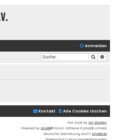
V.
Anmelden
Suche
Erweiterte Suche
Kontakt
Alle Cookies löschen
Flat Style by
Ian Bradley
Powered by
phpBB
® Forum Software © phpBB Limited
Deutsche Übersetzung durch
phpBB.de
Datenschutz
|
Nutzungsbedingungen