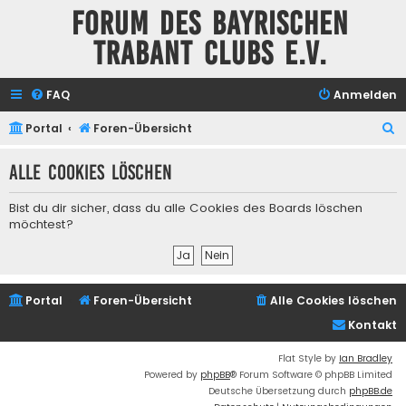
Forum des Bayrischen
Trabant Clubs e.V.
FAQ
Anmelden
S
Portal
Foren-Übersicht
u
Alle Cookies löschen
c
h
Bist du dir sicher, dass du alle Cookies des Boards löschen
e
möchtest?
Portal
Foren-Übersicht
Alle Cookies löschen
Kontakt
Flat Style by
Ian Bradley
Powered by
phpBB
® Forum Software © phpBB Limited
Deutsche Übersetzung durch
phpBB.de