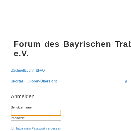
Forum des Bayrischen Tra
e.V.
Schnellzugriff
FAQ
S
Portal
Foren-Übersicht
u
Anmelden
c
h
Benutzername:
e
Passwort:
Ich habe mein Passwort vergessen