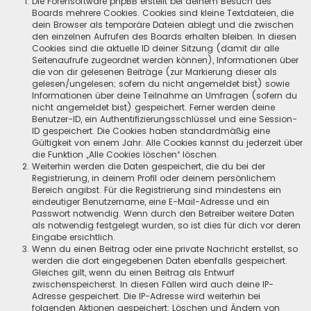
Die Forensoftware phpBB erstellt bei deinem Besuch des
Boards mehrere Cookies. Cookies sind kleine Textdateien, die
dein Browser als temporäre Dateien ablegt und die zwischen
den einzelnen Aufrufen des Boards erhalten bleiben. In diesen
Cookies sind die aktuelle ID deiner Sitzung (damit dir alle
Seitenaufrufe zugeordnet werden können), Informationen über
die von dir gelesenen Beiträge (zur Markierung dieser als
gelesen/ungelesen; sofern du nicht angemeldet bist) sowie
Informationen über deine Teilnahme an Umfragen (sofern du
nicht angemeldet bist) gespeichert. Ferner werden deine
Benutzer-ID, ein Authentifizierungsschlüssel und eine Session-
ID gespeichert. Die Cookies haben standardmäßig eine
Gültigkeit von einem Jahr. Alle Cookies kannst du jederzeit über
die Funktion „Alle Cookies löschen“ löschen.
Weiterhin werden die Daten gespeichert, die du bei der
Registrierung, in deinem Profil oder deinem persönlichem
Bereich angibst. Für die Registrierung sind mindestens ein
eindeutiger Benutzername, eine E-Mail-Adresse und ein
Passwort notwendig. Wenn durch den Betreiber weitere Daten
als notwendig festgelegt wurden, so ist dies für dich vor deren
Eingabe ersichtlich.
Wenn du einen Beitrag oder eine private Nachricht erstellst, so
werden die dort eingegebenen Daten ebenfalls gespeichert.
Gleiches gilt, wenn du einen Beitrag als Entwurf
zwischenspeicherst. In diesen Fällen wird auch deine IP-
Adresse gespeichert. Die IP-Adresse wird weiterhin bei
folgenden Aktionen gespeichert: Löschen und Ändern von