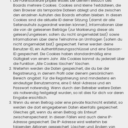
Die Forensoftware phpBB erstellt bei deinem Besuch des
Boards mehrere Cookies. Cookies sind kleine Textdateien, die
dein Browser als temporäre Dateien ablegt und die zwischen
den einzelnen Aufrufen des Boards erhalten bleiben. In diesen
Cookies sind die aktuelle ID deiner Sitzung (damit dir alle
Seitenaufrufe zugeordnet werden können), Informationen über
die von dir gelesenen Beiträge (zur Markierung dieser als
gelesen/ungelesen; sofern du nicht angemeldet bist) sowie
Informationen über deine Teilnahme an Umfragen (sofern du
nicht angemeldet bist) gespeichert. Ferner werden deine
Benutzer-ID, ein Authentifizierungsschlüssel und eine Session-
ID gespeichert. Die Cookies haben standardmäßig eine
Gültigkeit von einem Jahr. Alle Cookies kannst du jederzeit über
die Funktion „Alle Cookies löschen“ löschen.
Weiterhin werden die Daten gespeichert, die du bei der
Registrierung, in deinem Profil oder deinem persönlichem
Bereich angibst. Für die Registrierung sind mindestens ein
eindeutiger Benutzername, eine E-Mail-Adresse und ein
Passwort notwendig. Wenn durch den Betreiber weitere Daten
als notwendig festgelegt wurden, so ist dies für dich vor deren
Eingabe ersichtlich.
Wenn du einen Beitrag oder eine private Nachricht erstellst, so
werden die dort eingegebenen Daten ebenfalls gespeichert.
Gleiches gilt, wenn du einen Beitrag als Entwurf
zwischenspeicherst. In diesen Fällen wird auch deine IP-
Adresse gespeichert. Die IP-Adresse wird weiterhin bei
folgenden Aktionen gespeichert: Löschen und Ändern von