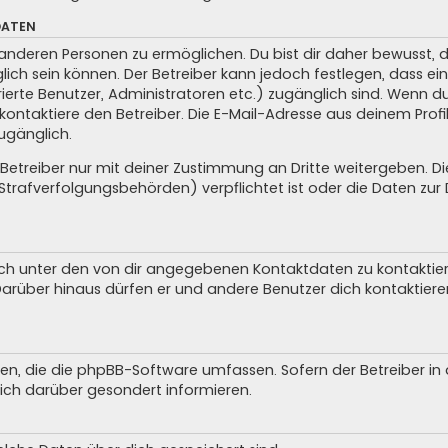
DATEN
anderen Personen zu ermöglichen. Du bist dir daher bewusst, da
glich sein können. Der Betreiber kann jedoch festlegen, dass ei
trierte Benutzer, Administratoren etc.) zugänglich sind. Wenn 
taktiere den Betreiber. Die E-Mail-Adresse aus deinem Profil 
ugänglich.
treiber nur mit deiner Zustimmung an Dritte weitergeben. Dies 
trafverfolgungsbehörden) verpflichtet ist oder die Daten zur D
ch unter den von dir angegebenen Kontaktdaten zu kontaktieren
 Darüber hinaus dürfen er und andere Benutzer dich kontaktiere
iten, die die phpBB-Software umfassen. Sofern der Betreiber i
ich darüber gesondert informieren.