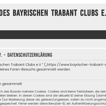
des Bayrischen Trabant Clubs e.
V. - Datenschutzerklärung
ayrischen Trabant Clubs e.V.“ („https://www.bayrischer-traban
 deines Foren-Besuchs gesammelt werden.
en gesammelt:
ch des Boards mehrere Cookies. Cookies sind kleine Textdateien, die de
ten bleiben. In diesen Cookies sind die aktuelle ID deiner Sitzung (dami
ge (zur Markierung dieser als gelesen/ungelesen; sofern du nicht angeme
speichert. Ferner werden deine Benutzer-ID, ein Authentifizierungsschlü