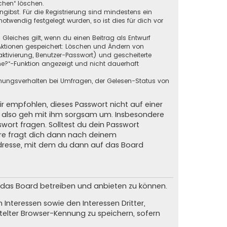
chen“ löschen.
ngibst. Für die Registrierung sind mindestens ein
twendig festgelegt wurden, so ist dies für dich vor
 Gleiches gilt, wenn du einen Beitrag als Entwurf
n Aktionen gespeichert: Löschen und Ändern von
ktivierung, Benutzer-Passwort) und gescheiterte
ne?“-Funktion angezeigt und nicht dauerhaft
mmungsverhalten bei Umfragen, der Gelesen-Status von
ir empfohlen, dieses Passwort nicht auf einer
d, also geh mit ihm sorgsam um. Insbesondere
swort fragen. Solltest du dein Passwort
are fragt dich dann nach deinem
dresse, mit dem du dann auf das Board
m das Board betreiben und anbieten zu können.
Interessen sowie den Interessen Dritter,
elter Browser-Kennung zu speichern, sofern