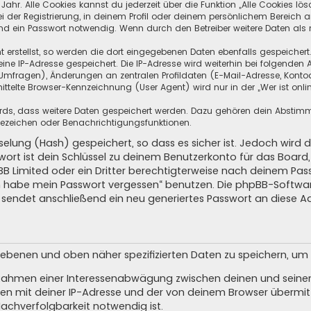
hr. Alle Cookies kannst du jederzeit über die Funktion „Alle Cookies lös
i der Registrierung, in deinem Profil oder deinem persönlichem Bereich a
d ein Passwort notwendig. Wenn durch den Betreiber weitere Daten als no
 erstellst, so werden die dort eingegebenen Daten ebenfalls gespeichert.
eine IP-Adresse gespeichert. Die IP-Adresse wird weiterhin bei folgende
Umfragen), Änderungen an zentralen Profildaten (E-Mail-Adresse, Kontoa
telte Browser-Kennzeichnung (User Agent) wird nur in der „Wer ist onli
oards, dass weitere Daten gespeichert werden. Dazu gehören dein Absti
Lesezeichen oder Benachrichtigungsfunktionen.
elung (Hash) gespeichert, so dass es sicher ist. Jedoch wird d
wort ist dein Schlüssel zu deinem Benutzerkonto für das Boar
pBB Limited oder ein Dritter berechtigterweise nach deinem Pas
Ich habe mein Passwort vergessen“ benutzen. Die phpBB-Softw
sendet anschließend ein neu generiertes Passwort an diese A
egebenen und oben näher spezifizierten Daten zu speichern, u
m Rahmen einer Interessenabwägung zwischen deinen und seinen 
n mit deiner IP-Adresse und der von deinem Browser übermitt
achverfolgbarkeit notwendig ist.