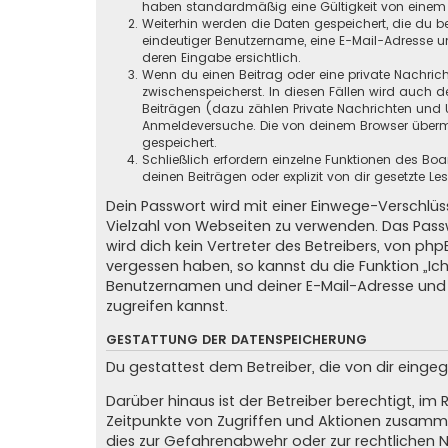
haben standardmäßig eine Gültigkeit von einem Ja
Weiterhin werden die Daten gespeichert, die du be
eindeutiger Benutzername, eine E-Mail-Adresse un
deren Eingabe ersichtlich.
Wenn du einen Beitrag oder eine private Nachricht
zwischenspeicherst. In diesen Fällen wird auch d
Beiträgen (dazu zählen Private Nachrichten und 
Anmeldeversuche. Die von deinem Browser übermit
gespeichert.
Schließlich erfordern einzelne Funktionen des B
deinen Beiträgen oder explizit von dir gesetzte 
Dein Passwort wird mit einer Einwege-Verschlüss
Vielzahl von Webseiten zu verwenden. Das Pass
wird dich kein Vertreter des Betreibers, von ph
vergessen haben, so kannst du die Funktion „
Benutzernamen und deiner E-Mail-Adresse und 
zugreifen kannst.
GESTATTUNG DER DATENSPEICHERUNG
Du gestattest dem Betreiber, die von dir eing
Darüber hinaus ist der Betreiber berechtigt, i
Zeitpunkte von Zugriffen und Aktionen zusamme
dies zur Gefahrenabwehr oder zur rechtlichen N