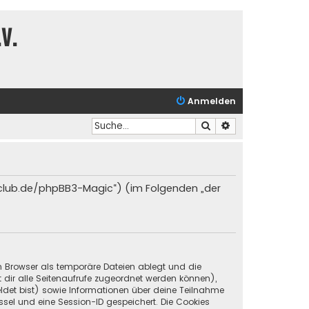
V.
Anmelden
Suche
Erweiterte Suche
t-club.de/phpBB3-Magic“) (im Folgenden „der
in Browser als temporäre Dateien ablegt und die
t dir alle Seitenaufrufe zugeordnet werden können),
ldet bist) sowie Informationen über deine Teilnahme
ssel und eine Session-ID gespeichert. Die Cookies