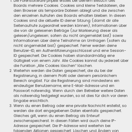
Die Forensoftware phpBB erstellt bei deinem Besuch des
Boards mehrere Cookies. Cookies sind kleine Textdateien, die
dein Browser als temporäre Dateien ablegt und die zwischen
den einzelnen Aufrufen des Boards erhalten bleiben. In diesen
Cookies sind die aktuelle ID deiner Sitzung (damit dir alle
Seitenaufrufe zugeordnet werden können), Informationen über
die von dir gelesenen Beiträge (zur Markierung dieser als
gelesen/ungelesen; sofern du nicht angemeldet bist) sowie
Informationen über deine Teilnahme an Umfragen (sofern du
nicht angemeldet bist) gespeichert. Ferner werden deine
Benutzer-ID, ein Authentifizierungsschlüssel und eine Session-
ID gespeichert. Die Cookies haben standardmäßig eine
Gültigkeit von einem Jahr. Alle Cookies kannst du jederzeit über
die Funktion „Alle Cookies löschen“ löschen.
Weiterhin werden die Daten gespeichert, die du bei der
Registrierung, in deinem Profil oder deinem persönlichem
Bereich angibst. Für die Registrierung sind mindestens ein
eindeutiger Benutzername, eine E-Mail-Adresse und ein
Passwort notwendig. Wenn durch den Betreiber weitere Daten
als notwendig festgelegt wurden, so ist dies für dich vor deren
Eingabe ersichtlich.
Wenn du einen Beitrag oder eine private Nachricht erstellst, so
werden die dort eingegebenen Daten ebenfalls gespeichert.
Gleiches gilt, wenn du einen Beitrag als Entwurf
zwischenspeicherst. In diesen Fällen wird auch deine IP-
Adresse gespeichert. Die IP-Adresse wird weiterhin bei
folgenden Aktionen gespeichert: Löschen und Ändern von