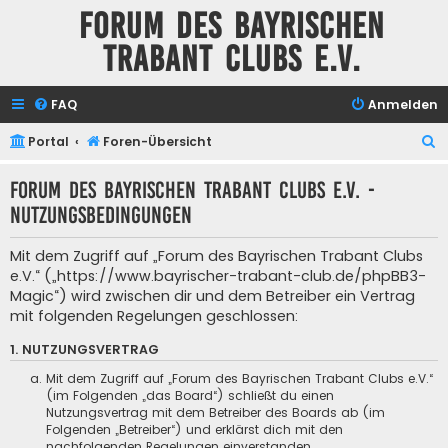
Forum des Bayrischen
Trabant Clubs e.V.
FAQ
Anmelden
S
Portal
Foren-Übersicht
u
Forum des Bayrischen Trabant Clubs e.V. -
c
Nutzungsbedingungen
h
e
Mit dem Zugriff auf „Forum des Bayrischen Trabant Clubs
e.V.“ („https://www.bayrischer-trabant-club.de/phpBB3-
Magic“) wird zwischen dir und dem Betreiber ein Vertrag
mit folgenden Regelungen geschlossen:
1. NUTZUNGSVERTRAG
Mit dem Zugriff auf „Forum des Bayrischen Trabant Clubs e.V.“
(im Folgenden „das Board“) schließt du einen
Nutzungsvertrag mit dem Betreiber des Boards ab (im
Folgenden „Betreiber“) und erklärst dich mit den
nachfolgenden Regelungen einverstanden.