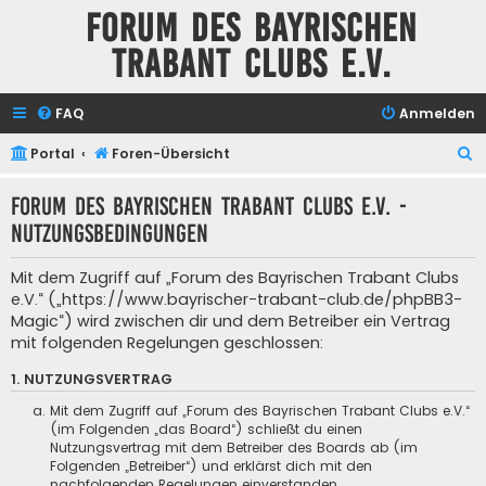
Forum des Bayrischen
Trabant Clubs e.V.
FAQ
Anmelden
S
Portal
Foren-Übersicht
u
Forum des Bayrischen Trabant Clubs e.V. -
c
Nutzungsbedingungen
h
e
Mit dem Zugriff auf „Forum des Bayrischen Trabant Clubs
e.V.“ („https://www.bayrischer-trabant-club.de/phpBB3-
Magic“) wird zwischen dir und dem Betreiber ein Vertrag
mit folgenden Regelungen geschlossen:
1. NUTZUNGSVERTRAG
Mit dem Zugriff auf „Forum des Bayrischen Trabant Clubs e.V.“
(im Folgenden „das Board“) schließt du einen
Nutzungsvertrag mit dem Betreiber des Boards ab (im
Folgenden „Betreiber“) und erklärst dich mit den
nachfolgenden Regelungen einverstanden.