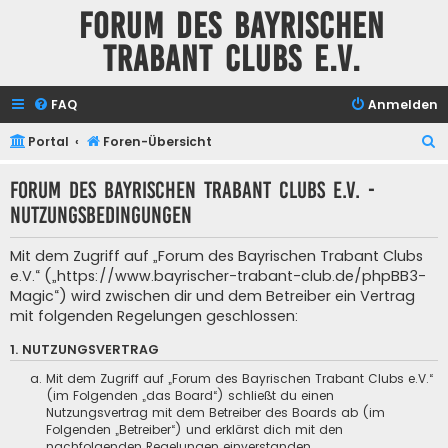
Forum des Bayrischen
Trabant Clubs e.V.
FAQ
Anmelden
S
Portal
Foren-Übersicht
u
Forum des Bayrischen Trabant Clubs e.V. -
c
Nutzungsbedingungen
h
e
Mit dem Zugriff auf „Forum des Bayrischen Trabant Clubs
e.V.“ („https://www.bayrischer-trabant-club.de/phpBB3-
Magic“) wird zwischen dir und dem Betreiber ein Vertrag
mit folgenden Regelungen geschlossen:
1. NUTZUNGSVERTRAG
Mit dem Zugriff auf „Forum des Bayrischen Trabant Clubs e.V.“
(im Folgenden „das Board“) schließt du einen
Nutzungsvertrag mit dem Betreiber des Boards ab (im
Folgenden „Betreiber“) und erklärst dich mit den
nachfolgenden Regelungen einverstanden.