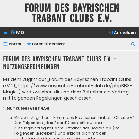
Forum des Bayrischen
Trabant Clubs e.V.
FAQ
Anmelden
S
Portal
Foren-Übersicht
u
Forum des Bayrischen Trabant Clubs e.V. -
c
Nutzungsbedingungen
h
e
Mit dem Zugriff auf „Forum des Bayrischen Trabant Clubs
e.V.“ („https://www.bayrischer-trabant-club.de/phpBB3-
Magic“) wird zwischen dir und dem Betreiber ein Vertrag
mit folgenden Regelungen geschlossen:
1. NUTZUNGSVERTRAG
Mit dem Zugriff auf „Forum des Bayrischen Trabant Clubs e.V.“
(im Folgenden „das Board“) schließt du einen
Nutzungsvertrag mit dem Betreiber des Boards ab (im
Folgenden „Betreiber“) und erklärst dich mit den
nachfolgenden Regelungen einverstanden.