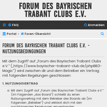
Forum des Bayrischen
Trabant Clubs e.V.
FAQ
Anmelden
S
Portal
Foren-Übersicht
u
Forum des Bayrischen Trabant Clubs e.V. -
c
Nutzungsbedingungen
h
e
Mit dem Zugriff auf „Forum des Bayrischen Trabant Clubs
e.V.“ („https://www.bayrischer-trabant-club.de/phpBB3-
Magic“) wird zwischen dir und dem Betreiber ein Vertrag
mit folgenden Regelungen geschlossen:
1. NUTZUNGSVERTRAG
Mit dem Zugriff auf „Forum des Bayrischen Trabant Clubs e.V.“
(im Folgenden „das Board“) schließt du einen
Nutzungsvertrag mit dem Betreiber des Boards ab (im
Folgenden „Betreiber“) und erklärst dich mit den
nachfolgenden Regelungen einverstanden.