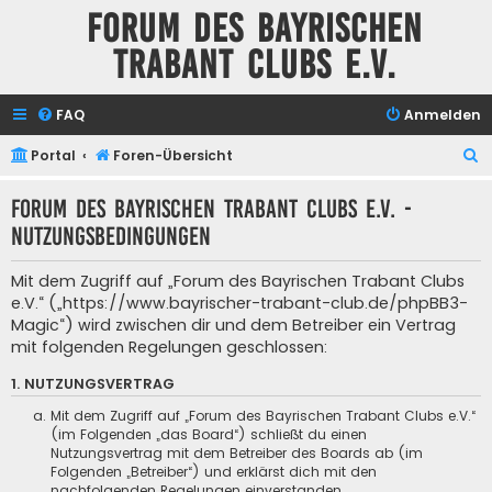
Forum des Bayrischen
Trabant Clubs e.V.
FAQ
Anmelden
S
Portal
Foren-Übersicht
u
Forum des Bayrischen Trabant Clubs e.V. -
c
Nutzungsbedingungen
h
e
Mit dem Zugriff auf „Forum des Bayrischen Trabant Clubs
e.V.“ („https://www.bayrischer-trabant-club.de/phpBB3-
Magic“) wird zwischen dir und dem Betreiber ein Vertrag
mit folgenden Regelungen geschlossen:
1. NUTZUNGSVERTRAG
Mit dem Zugriff auf „Forum des Bayrischen Trabant Clubs e.V.“
(im Folgenden „das Board“) schließt du einen
Nutzungsvertrag mit dem Betreiber des Boards ab (im
Folgenden „Betreiber“) und erklärst dich mit den
nachfolgenden Regelungen einverstanden.