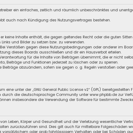
 Betreiber ein einfaches, zeitlich und räumlich unbeschränktes und unent
leibt auch nach Kündigung des Nutzungsvertrages bestehen.
s er keine Inhalte enthält, die gegen geltendes Recht oder die guten Sitt
n Links und Bilder zu setzen bzw. zu verwenden.
 Bei Verstößen gegen diese Nutzungsbedingungen oder anderer im Board 
ung dieses Boards ausschließen und dir ein Hausverbot erteilen.
Verantwortung für die Inhalte von Beiträgen übernimmt, die er nicht selb
nto, Beiträge und Funktionen jederzeit zu löschen oder zu sperren.
e Beiträge abzuändern, sofern sie gegen o. g. Regeln verstoßen oder ge
m eine unter der „
GNU General Public License v2
“ (GPL) bereitgestellt
 durch die deutschsprachige Community unter www.phpbb.de zur Verfügun
 können insbesondere die Verwendung der Software für bestimmte Zwecke
 von Leben, Körper und Gesundheit und der Verletzung wesentlicher Vertra
halten zurückzuführen sind. Dies gilt auch für mittelbare Folgeschäden
i vorsätzlichem oder grob fahrlässigem Verhalten oder bei Schäden au