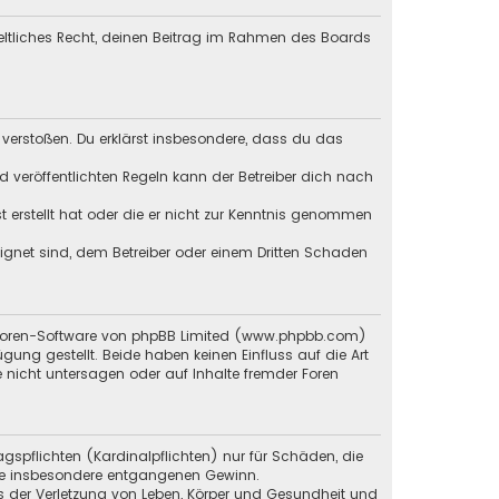
geltliches Recht, deinen Beitrag im Rahmen des Boards
en verstoßen. Du erklärst insbesondere, dass du das
veröffentlichten Regeln kann der Betreiber dich nach
st erstellt hat oder die er nicht zur Kenntnis genommen
eignet sind, dem Betreiber oder einem Dritten Schaden
en Foren-Software von phpBB Limited (www.phpbb.com)
g gestellt. Beide haben keinen Einfluss auf die Art
 nicht untersagen oder auf Inhalte fremder Foren
gspflichten (Kardinalpflichten) nur für Schäden, die
 wie insbesondere entgangenen Gewinn.
s der Verletzung von Leben, Körper und Gesundheit und