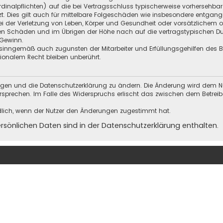
Kardinalpflichten) auf die bei Vertragsschluss typischerweise vorherseh
t. Dies gilt auch für mittelbare Folgeschäden wie insbesondere entgan
i der Verletzung von Leben, Körper und Gesundheit oder vorsätzlichem o
en Schäden und im Übrigen der Höhe nach auf die vertragstypischen Dur
Gewinn.
sinngemäß auch zugunsten der Mitarbeiter und Erfüllungsgehilfen des Be
onalem Recht bleiben unberührt.
ungen und die Datenschutzerklärung zu ändern. Die Änderung wird dem Nutz
ersprechen. Im Falle des Widerspruchs erlischt das zwischen dem Betrei
dlich, wenn der Nutzer den Änderungen zugestimmt hat.
önlichen Daten sind in der Datenschutzerklärung enthalten.