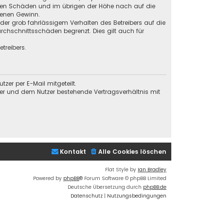
baren Schäden und im übrigen der Höhe nach auf die
genen Gewinn.
der grob fahrlässigem Verhalten des Betreibers auf die
chschnittsschäden begrenzt. Dies gilt auch für
treibers.
er per E-Mail mitgeteilt.
ber und dem Nutzer bestehende Vertragsverhältnis mit
Kontakt
Alle Cookies löschen
Flat Style by
Ian Bradley
Powered by
phpBB
® Forum Software © phpBB Limited
Deutsche Übersetzung durch
phpBB.de
Datenschutz
|
Nutzungsbedingungen