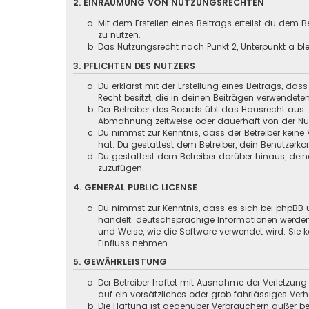
2. EINRÄUMUNG VON NUTZUNGSRECHTEN
Mit dem Erstellen eines Beitrags erteilst du dem
zu nutzen.
Das Nutzungsrecht nach Punkt 2, Unterpunkt a b
3. PFLICHTEN DES NUTZERS
Du erklärst mit der Erstellung eines Beitrags, das
Recht besitzt, die in deinen Beiträgen verwendete
Der Betreiber des Boards übt das Hausrecht aus.
Abmahnung zeitweise oder dauerhaft von der Nutz
Du nimmst zur Kenntnis, dass der Betreiber keine 
hat. Du gestattest dem Betreiber, dein Benutzerko
Du gestattest dem Betreiber darüber hinaus, dein
zuzufügen.
4. GENERAL PUBLIC LICENSE
Du nimmst zur Kenntnis, dass es sich bei phpBB u
handelt; deutschsprachige Informationen werden
und Weise, wie die Software verwendet wird. Sie
Einfluss nehmen.
5. GEWÄHRLEISTUNG
Der Betreiber haftet mit Ausnahme der Verletzung
auf ein vorsätzliches oder grob fahrlässiges Ver
Die Haftung ist gegenüber Verbrauchern außer be