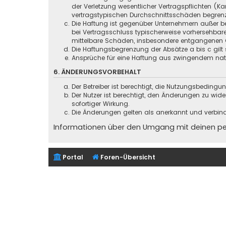
der Verletzung wesentlicher Vertragspflichten (
vertragstypischen Durchschnittsschäden begrenz
Die Haftung ist gegenüber Unternehmern außer be
bei Vertragsschluss typischerweise vorhersehbar
mittelbare Schäden, insbesondere entgangenen 
Die Haftungsbegrenzung der Absätze a bis c gilt 
Ansprüche für eine Haftung aus zwingendem nati
6. ÄNDERUNGSVORBEHALT
Der Betreiber ist berechtigt, die Nutzungsbeding
Der Nutzer ist berechtigt, den Änderungen zu wid
sofortiger Wirkung.
Die Änderungen gelten als anerkannt und verbin
Informationen über den Umgang mit deinen pers
Portal
Foren-Übersicht