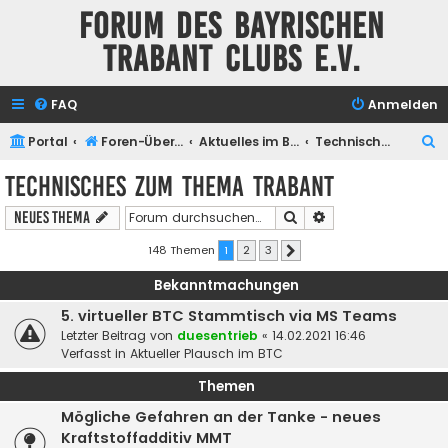
Forum des Bayrischen
Trabant Clubs e.V.
FAQ
Anmelden
S
Portal
Foren-Übersicht
Aktuelles im BTC
Technisches zum Thema Trabant
u
Technisches zum Thema Trabant
c
Suche
Erweiterte Suche
Neues Thema
h
e
148 Themen
1
2
3
Nächste
Bekanntmachungen
5. virtueller BTC Stammtisch via MS Teams
Letzter Beitrag von
duesentrieb
«
14.02.2021 16:46
Verfasst in
Aktueller Plausch im BTC
Themen
Mögliche Gefahren an der Tanke - neues
Kraftstoffadditiv MMT