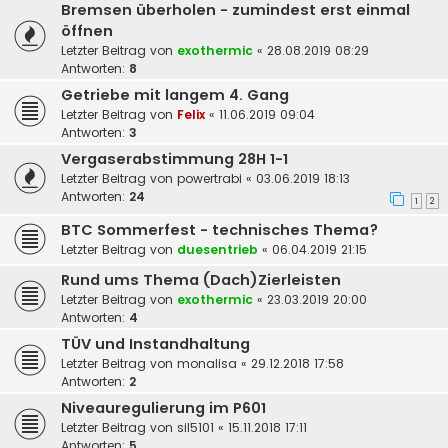
Bremsen überholen - zumindest erst einmal
öffnen
Letzter Beitrag von
exothermic
«
28.08.2019 08:29
Antworten:
8
Getriebe mit langem 4. Gang
Letzter Beitrag von
Felix
«
11.06.2019 09:04
Antworten:
3
Vergaserabstimmung 28H 1-1
Letzter Beitrag von
powertrabi
«
03.06.2019 18:13
Antworten:
24
1
2
BTC Sommerfest - technisches Thema?
Letzter Beitrag von
duesentrieb
«
06.04.2019 21:15
Rund ums Thema (Dach)Zierleisten
Letzter Beitrag von
exothermic
«
23.03.2019 20:00
Antworten:
4
TÜV und Instandhaltung
Letzter Beitrag von
monalisa
«
29.12.2018 17:58
Antworten:
2
Niveauregulierung im P601
Letzter Beitrag von
sil5101
«
15.11.2018 17:11
Antworten:
5