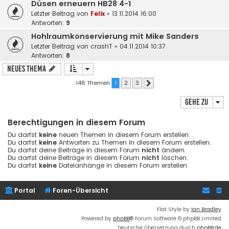
Düsen erneuern HB28 4-1
Letzter Beitrag von
Felix
«
13.11.2014 16:00
Antworten:
9
Hohlraumkonservierung mit Mike Sanders
Letzter Beitrag von
crashT
«
04.11.2014 10:37
Antworten:
8
Neues Thema
148 Themen
1
2
3
Nächste
Gehe zu
Berechtigungen in diesem Forum
Du darfst
keine
neuen Themen in diesem Forum erstellen.
Du darfst
keine
Antworten zu Themen in diesem Forum erstellen.
Du darfst deine Beiträge in diesem Forum
nicht
ändern.
Du darfst deine Beiträge in diesem Forum
nicht
löschen.
Du darfst
keine
Dateianhänge in diesem Forum erstellen.
Portal
Foren-Übersicht
Flat Style by
Ian Bradley
Powered by
phpBB
® Forum Software © phpBB Limited
Deutsche Übersetzung durch
phpBB.de