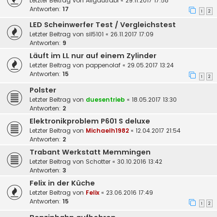
Letzter Beitrag von
Allgäutrabi
«
29.11.2017 17:58
Antworten:
17
1
2
LED Scheinwerfer Test / Vergleichstest
Letzter Beitrag von
sil5101
«
26.11.2017 17:09
Antworten:
9
Läuft im LL nur auf einem Zylinder
Letzter Beitrag von
pappenolaf
«
29.05.2017 13:24
Antworten:
15
1
2
Polster
Letzter Beitrag von
duesentrieb
«
18.05.2017 13:30
Antworten:
2
Elektronikproblem P601 S deluxe
Letzter Beitrag von
Michaelh1982
«
12.04.2017 21:54
Antworten:
2
Trabant Werkstatt Memmingen
Letzter Beitrag von
Schotter
«
30.10.2016 13:42
Antworten:
3
Felix in der Küche
Letzter Beitrag von
Felix
«
23.06.2016 17:49
Antworten:
15
1
2