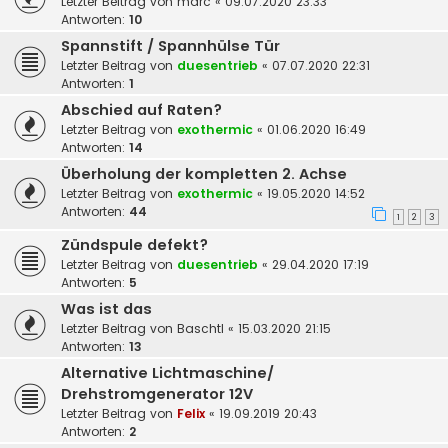
Letzter Beitrag von
marc
«
09.07.2020 23:33
Antworten:
10
Spannstift / Spannhülse Tür
Letzter Beitrag von
duesentrieb
«
07.07.2020 22:31
Antworten:
1
Abschied auf Raten?
Letzter Beitrag von
exothermic
«
01.06.2020 16:49
Antworten:
14
Überholung der kompletten 2. Achse
Letzter Beitrag von
exothermic
«
19.05.2020 14:52
Antworten:
44
1
2
3
Zündspule defekt?
Letzter Beitrag von
duesentrieb
«
29.04.2020 17:19
Antworten:
5
Was ist das
Letzter Beitrag von
Baschtl
«
15.03.2020 21:15
Antworten:
13
Alternative Lichtmaschine/
Drehstromgenerator 12V
Letzter Beitrag von
Felix
«
19.09.2019 20:43
Antworten:
2