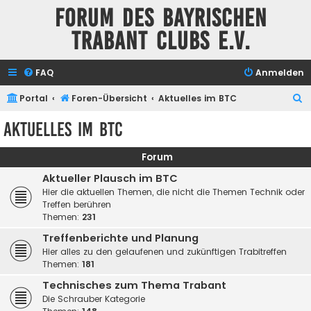
Forum des Bayrischen
Trabant Clubs e.V.
FAQ
Anmelden
S
Portal
Foren-Übersicht
Aktuelles im BTC
u
Aktuelles im BTC
c
h
Forum
e
Aktueller Plausch im BTC
Hier die aktuellen Themen, die nicht die Themen Technik oder
Treffen berühren
Themen:
231
Treffenberichte und Planung
Hier alles zu den gelaufenen und zukünftigen Trabitreffen
Themen:
181
Technisches zum Thema Trabant
Die Schrauber Kategorie