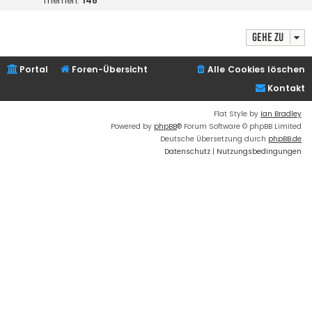
Themen:
148
Gehe zu
Portal
Foren-Übersicht
Alle Cookies löschen
Kontakt
Flat Style by
Ian Bradley
Powered by
phpBB
® Forum Software © phpBB Limited
Deutsche Übersetzung durch
phpBB.de
Datenschutz
|
Nutzungsbedingungen