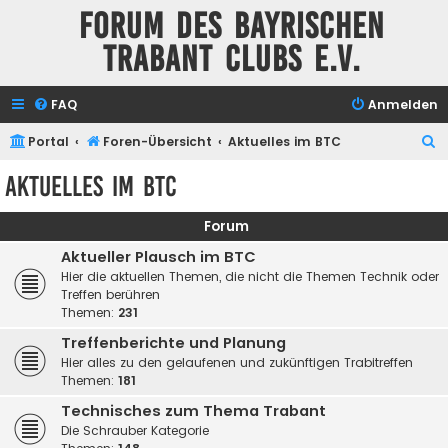
Forum des Bayrischen
Trabant Clubs e.V.
FAQ
Anmelden
S
Portal
Foren-Übersicht
Aktuelles im BTC
u
Aktuelles im BTC
c
h
Forum
e
Aktueller Plausch im BTC
Hier die aktuellen Themen, die nicht die Themen Technik oder
Treffen berühren
Themen:
231
Treffenberichte und Planung
Hier alles zu den gelaufenen und zukünftigen Trabitreffen
Themen:
181
Technisches zum Thema Trabant
Die Schrauber Kategorie