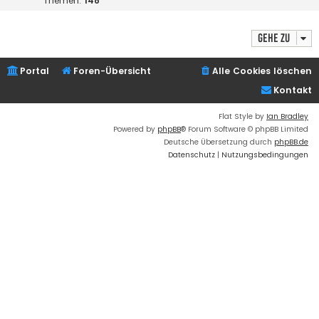
Themen:
148
Gehe zu
Portal
Foren-Übersicht
Alle Cookies löschen
Kontakt
Flat Style by
Ian Bradley
Powered by
phpBB
® Forum Software © phpBB Limited
Deutsche Übersetzung durch
phpBB.de
Datenschutz
|
Nutzungsbedingungen