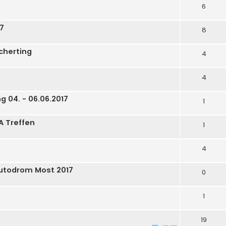
6
17
8
acherting
4
4
g 04. - 06.06.2017
1
FA Treffen
1
4
Autodrom Most 2017
0
1
19