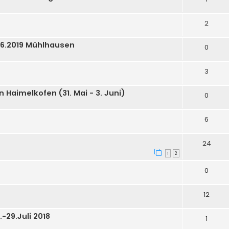
2
.06.2019 Mühlhausen
0
3
n Haimelkofen (31. Mai - 3. Juni)
0
6
24
1
2
0
12
-29.Juli 2018
1