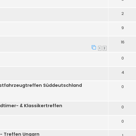
2
9
16
1
2
0
4
d Ostfahrzeugtreffen Süddeutschland
0
ldtimer- & Klassikertreffen
0
0
A- Treffen Ungarn
1