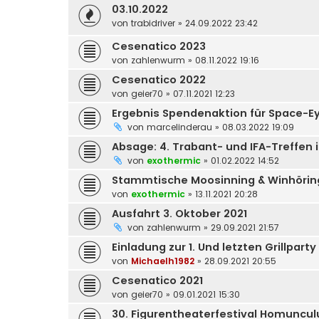
03.10.2022
von
trabidriver
»
24.09.2022 23:42
Cesenatico 2023
von
zahlenwurm
»
08.11.2022 19:16
Cesenatico 2022
von
geier70
»
07.11.2021 12:23
Ergebnis Spendenaktion für Space-E
von
marcelinderau
»
08.03.2022 19:09
Absage: 4. Trabant- und IFA-Treffen i
von
exothermic
»
01.02.2022 14:52
Stammtische Moosinning & Winhörin
von
exothermic
»
13.11.2021 20:28
Ausfahrt 3. Oktober 2021
von
zahlenwurm
»
29.09.2021 21:57
Einladung zur 1. Und letzten Grillpar
von
Michaelh1982
»
28.09.2021 20:55
Cesenatico 2021
von
geier70
»
09.01.2021 15:30
30. Figurentheaterfestival Homunculu