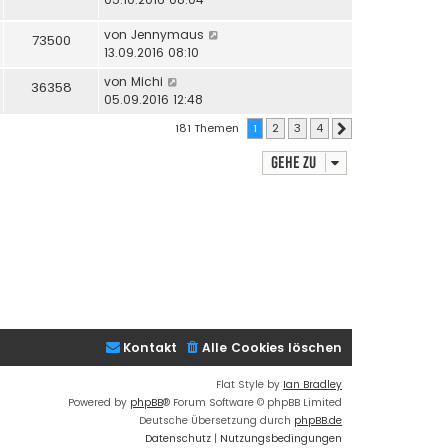
von
Jennymaus
73500
13.09.2016 08:10
von
Michi
36358
05.09.2016 12:48
181 Themen
1
2
3
4
Nächste
Gehe zu
Kontakt
Alle Cookies löschen
Flat Style by
Ian Bradley
Powered by
phpBB
® Forum Software © phpBB Limited
Deutsche Übersetzung durch
phpBB.de
Datenschutz
|
Nutzungsbedingungen