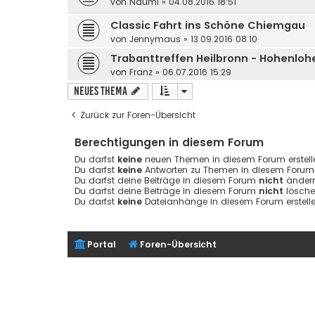
von
Naumi
»
04.08.2016 18:51
Classic Fahrt ins Schöne Chiemgau
von
Jennymaus
»
13.09.2016 08:10
Trabanttreffen Heilbronn - Hohenloh
von
Franz
»
06.07.2016 15:29
Neues Thema
Zurück zur Foren-Übersicht
Berechtigungen in diesem Forum
Du darfst
keine
neuen Themen in diesem Forum erstell
Du darfst
keine
Antworten zu Themen in diesem Forum e
Du darfst deine Beiträge in diesem Forum
nicht
ändern
Du darfst deine Beiträge in diesem Forum
nicht
lösche
Du darfst
keine
Dateianhänge in diesem Forum erstelle
Portal
Foren-Übersicht