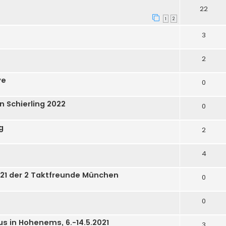
22
1
2
3
2
ye
0
n Schierling 2022
0
g
2
4
ty 21 der 2 Taktfreunde München
0
0
s in Hohenems, 6.-14.5.2021
3