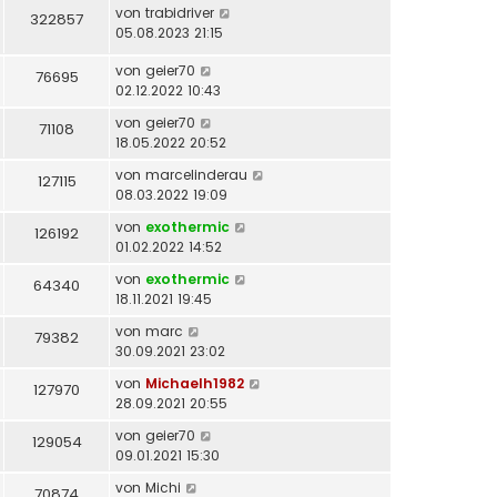
von
trabidriver
322857
05.08.2023 21:15
von
geier70
76695
02.12.2022 10:43
von
geier70
71108
18.05.2022 20:52
von
marcelinderau
127115
08.03.2022 19:09
von
exothermic
126192
01.02.2022 14:52
von
exothermic
64340
18.11.2021 19:45
von
marc
79382
30.09.2021 23:02
von
Michaelh1982
127970
28.09.2021 20:55
von
geier70
129054
09.01.2021 15:30
von
Michi
70874