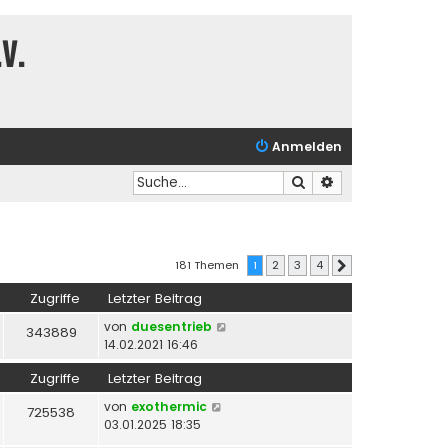
V.
Anmelden
Suche
Erweiterte Suche
181 Themen
1
2
3
4
Nächste
Zugriffe
Letzter Beitrag
von
duesentrieb
343889
14.02.2021 16:46
Zugriffe
Letzter Beitrag
von
exothermic
725538
03.01.2025 18:35