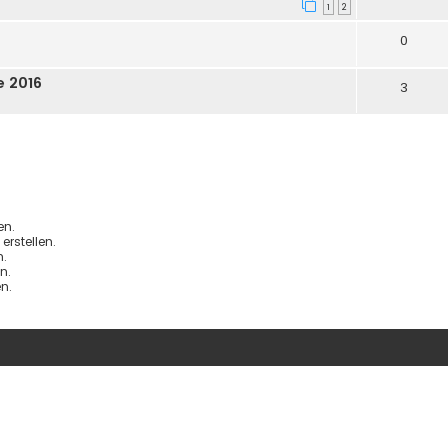
1
2
0
e 2016
3
en.
rstellen.
.
n.
n.