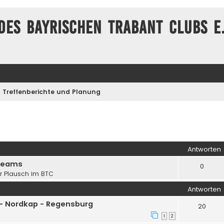
des Bayrischen Trabant Clubs e.
Treffenberichte und Planung
iterte Suche
Antworten
 Teams
0
er Plausch im BTC
Antworten
 - Nordkap - Regensburg
20
1
2