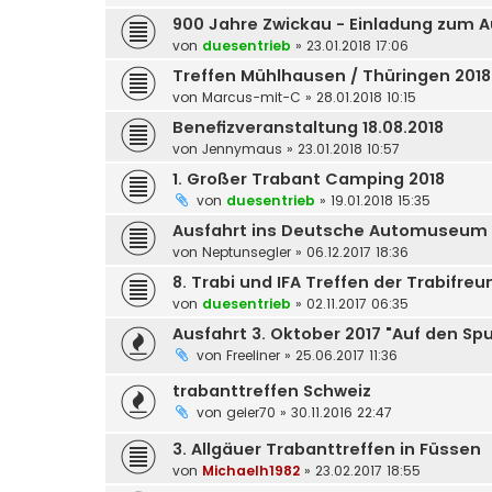
900 Jahre Zwickau - Einladung zum 
von
duesentrieb
»
23.01.2018 17:06
Treffen Mühlhausen / Thüringen 2018
von
Marcus-mit-C
»
28.01.2018 10:15
Benefizveranstaltung 18.08.2018
von
Jennymaus
»
23.01.2018 10:57
1. Großer Trabant Camping 2018
von
duesentrieb
»
19.01.2018 15:35
Ausfahrt ins Deutsche Automuseum 
von
Neptunsegler
»
06.12.2017 18:36
8. Trabi und IFA Treffen der Trabifre
von
duesentrieb
»
02.11.2017 06:35
Ausfahrt 3. Oktober 2017 "Auf den Sp
von
Freeliner
»
25.06.2017 11:36
trabanttreffen Schweiz
von
geier70
»
30.11.2016 22:47
3. Allgäuer Trabanttreffen in Füssen
von
Michaelh1982
»
23.02.2017 18:55