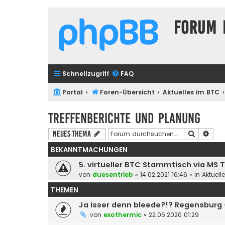
Forum 
Schnellzugriff
FAQ
Portal
Foren-Übersicht
Aktuelles im BTC
Treffenberichte und Planung
Suche
Erwe
Neues Thema
BEKANNTMACHUNGEN
5. virtueller BTC Stammtisch via MS
von
duesentrieb
»
14.02.2021 16:46
» in
Aktuell
THEMEN
Ja isser denn bleede?!? Regensburg
von
exothermic
»
22.06.2020 01:29