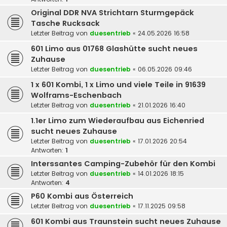
Original DDR NVA Strichtarn Sturmgepäck
Tasche Rucksack
Letzter Beitrag von
duesentrieb
«
24.05.2026 16:58
601 Limo aus 01768 Glashütte sucht neues
Zuhause
Letzter Beitrag von
duesentrieb
«
06.05.2026 09:46
1 x 601 Kombi, 1 x Limo und viele Teile in 91639
Wolframs-Eschenbach
Letzter Beitrag von
duesentrieb
«
21.01.2026 16:40
1.1er Limo zum Wiederaufbau aus Eichenried
sucht neues Zuhause
Letzter Beitrag von
duesentrieb
«
17.01.2026 20:54
Antworten:
1
Interssantes Camping-Zubehör für den Kombi
Letzter Beitrag von
duesentrieb
«
14.01.2026 18:15
Antworten:
4
P60 Kombi aus Österreich
Letzter Beitrag von
duesentrieb
«
17.11.2025 09:58
601 Kombi aus Traunstein sucht neues Zuhause