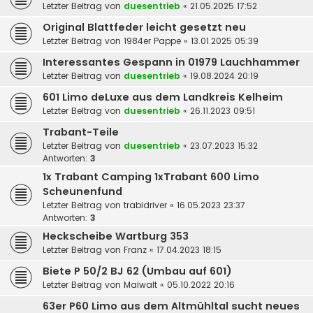
Letzter Beitrag von
duesentrieb
«
21.05.2025 17:52
Original Blattfeder leicht gesetzt neu
Letzter Beitrag von
1984er Pappe
«
13.01.2025 05:39
Interessantes Gespann in 01979 Lauchhammer
Letzter Beitrag von
duesentrieb
«
19.08.2024 20:19
601 Limo deLuxe aus dem Landkreis Kelheim
Letzter Beitrag von
duesentrieb
«
26.11.2023 09:51
Trabant-Teile
Letzter Beitrag von
duesentrieb
«
23.07.2023 15:32
Antworten:
3
1x Trabant Camping 1xTrabant 600 Limo
Scheunenfund
Letzter Beitrag von
trabidriver
«
16.05.2023 23:37
Antworten:
3
Heckscheibe Wartburg 353
Letzter Beitrag von
Franz
«
17.04.2023 18:15
Biete P 50/2 BJ 62 (Umbau auf 601)
Letzter Beitrag von
Maiwalt
«
05.10.2022 20:16
63er P60 Limo aus dem Altmühltal sucht neues