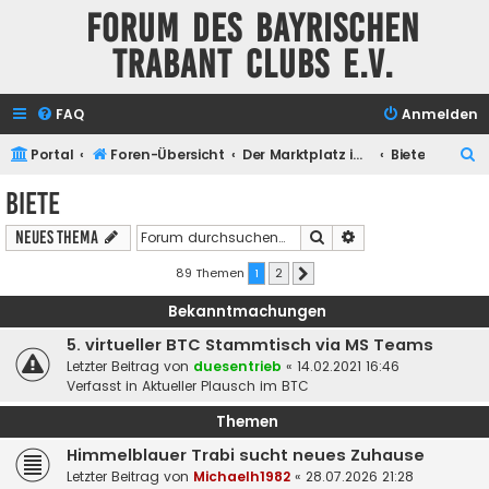
Forum des Bayrischen
Trabant Clubs e.V.
FAQ
Anmelden
S
Portal
Foren-Übersicht
Der Marktplatz im BTC
Biete
u
Biete
c
Suche
Erweiterte Suche
Neues Thema
h
e
89 Themen
1
2
Nächste
Bekanntmachungen
5. virtueller BTC Stammtisch via MS Teams
Letzter Beitrag von
duesentrieb
«
14.02.2021 16:46
Verfasst in
Aktueller Plausch im BTC
Themen
Himmelblauer Trabi sucht neues Zuhause
Letzter Beitrag von
Michaelh1982
«
28.07.2026 21:28