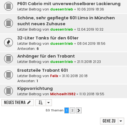
P601 Cabrio mit unverwechselbarer Lackierung
Letzter Beitrag von
duesentrieb
«
10.06.2019 18:36
Schöne, sehr gepflegte 601 Limo in München
sucht neues Zuhause
Letzter Beitrag von
duesentrieb
«
12.04.2019 10:32
32-Liter Tanks für den 601er
Letzter Beitrag von
duesentrieb
«
08.04.2019 18:56
Antworten:
6
Anhänger für den Trabant
Letzter Beitrag von
duesentrieb
«
21.11.2018 21:23
Ersatzteile Trabant 601
Letzter Beitrag von
Felix
«
31.10.2018 20:18
Antworten:
1
Kippvorrichtung
Letzter Beitrag von
Michaelh1982
«
11.10.2018 19:55
Neues Thema
89 Themen
1
2
Nächste
Gehe zu