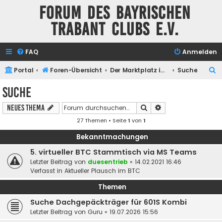
Forum des Bayrischen
Trabant Clubs e.V.
FAQ
Anmelden
S
Portal
Foren-Übersicht
Der Marktplatz im BTC
Suche
u
Suche
c
Suche
Erweiterte Suche
Neues Thema
h
27 Themen • Seite
1
von
1
e
Bekanntmachungen
5. virtueller BTC Stammtisch via MS Teams
Letzter Beitrag von
duesentrieb
«
14.02.2021 16:46
Verfasst in
Aktueller Plausch im BTC
Themen
Suche Dachgepäckträger für 601S Kombi
Letzter Beitrag von
Guru
«
19.07.2026 15:56